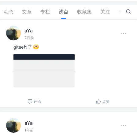
动态
文章
专栏
沸点
收藏集
关注
赞
53
aYa
7月前
gitee炸了
评论
点赞
aYa
1年前