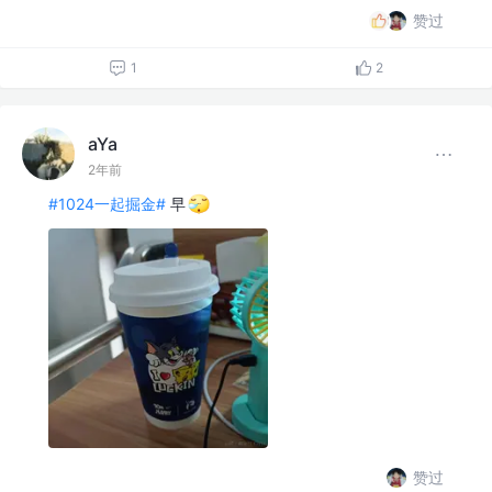
赞过
1
2
aYa
2年前
#1024一起掘金#
早
赞过