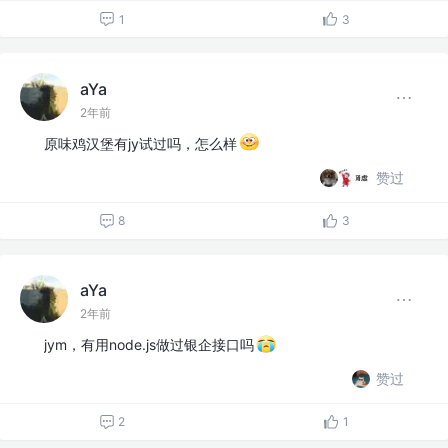
1
3
aYa
2年前
原味鸡汉堡有jy试过吗，怎么样
赞过
8
3
aYa
2年前
jym，有用node.js做过银企接口吗
赞过
2
1