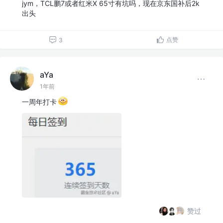
jym，TCL鹏7或者红米X 65寸有坑吗，现在京东国补后2k
出头
点赞
3
aYa
1年前
一周年打卡
赞过