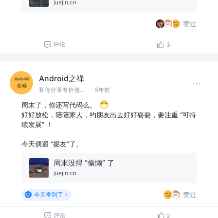
juejin.cn
赞过
评论
3
Android之禅
和你分享有价值有思考的技术文章 @微信 Ming_Lyan
·
5年前
周末了，你还写代码么。
好好放松，陪陪家人，约朋友出去好好耍耍，要注重 “可持
续发展” ！
今天偶遇 “掘友”了。
周末没得 “偷懒” 了
juejin.cn
赞过
今天学到了
评论
2