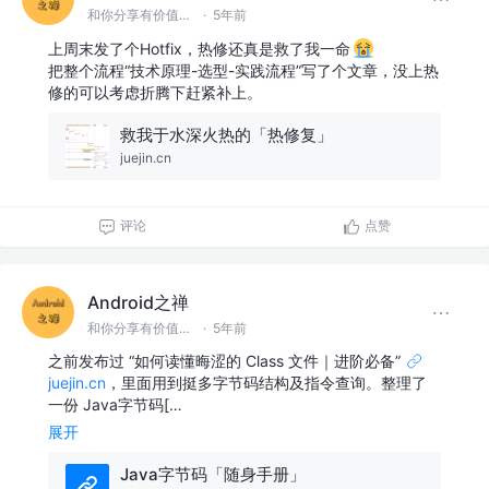
和你分享有价值有思考的技术文章 @微信 Ming_Lyan
·
5年前
上周末发了个Hotfix，热修还真是救了我一命
把整个流程“技术原理-选型-实践流程”写了个文章，没上热
修的可以考虑折腾下赶紧补上。
救我于水深火热的「热修复」
juejin.cn
评论
点赞
Android之禅
和你分享有价值有思考的技术文章 @微信 Ming_Lyan
·
5年前
之前发布过 “如何读懂晦涩的 Class 文件｜进阶必备”
juejin.cn
，里面用到挺多字节码结构及指令查询。整理了
一份 Java字节码[…
展开
Java字节码「随身手册」