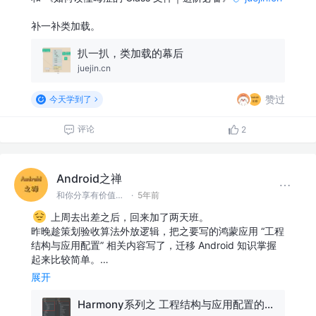
补一补类加载。
扒一扒，类加载的幕后
juejin.cn
赞过
今天学到了
评论
2
Android之禅
和你分享有价值有思考的技术文章 @微信 Ming_Lyan
·
5年前
上周去出差之后，回来加了两天班。
昨晚趁策划验收算法外放逻辑，把之要写的鸿蒙应用 “工程
结构与应用配置” 相关内容写了，迁移 Android 知识掌握
起来比较简单。…
展开
Harmony系列之 工程结构与应用配置的理解