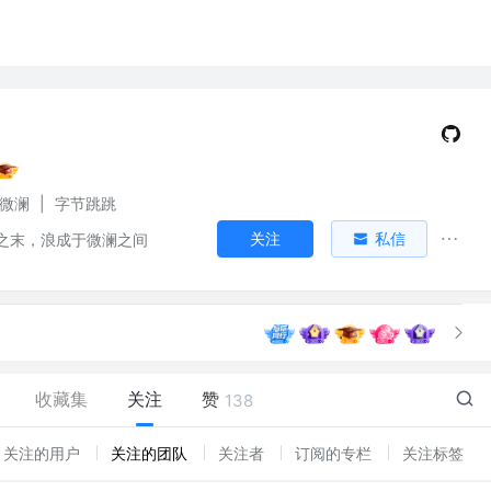
端微澜
|
字节跳跳
关注
私信
之末，浪成于微澜之间
收藏集
关注
赞
138
关注的用户
关注的团队
关注者
订阅的专栏
关注标签