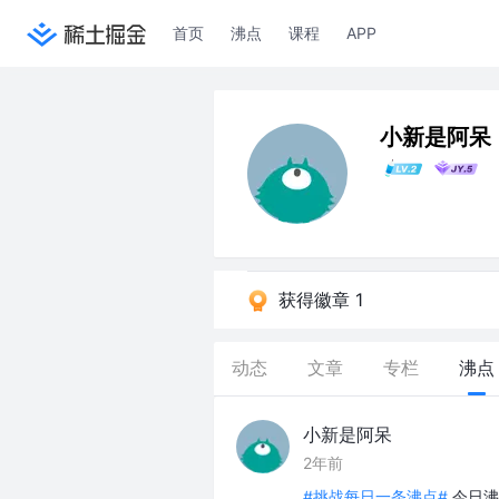
首页
沸点
课程
APP
小新是阿呆
获得徽章 1
动态
文章
专栏
沸点
小新是阿呆
2年前
#挑战每日一条沸点#
今日沸