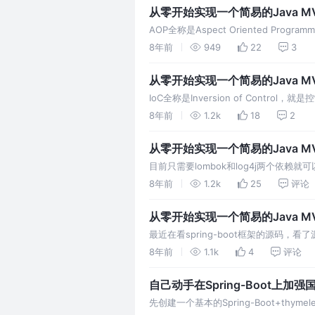
从零开始实现一个简易的Java MV
AOP全称是Aspect Oriented P
也是spring中一个重要的部分。 其
8年前
949
22
3
不修改源代码的情况下增强原来的功能，
从零开始实现一个简易的Java MV
IoC全称是Inversion of Contr
设计思想。而DI(Dependency Inj
8年前
1.2k
18
2
大家可以…
从零开始实现一个简易的Java MV
目前只需要lombok和log4j两个依
resources文件夹下的log4j.pro
8年前
1.2k
25
评论
的只是为了方便调试使用的，下面是我…
从零开始实现一个简易的Java M
最近在看spring-boot框架的源码，
模式，让人在看的时候觉得有点难以下手
8年前
1.1k
4
评论
也动手实现一个功能类似的框架。一方面
自己动手在Spring-Boot上加
先创建一个基本的Spring-Boot+thyme