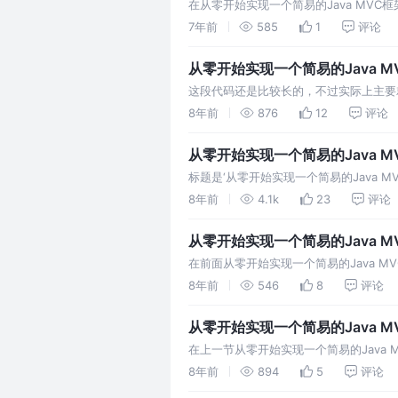
在从零开始实现一个简易的Java MVC框
逻辑不是很好，在这一章节就将这一部分代码进
7年前
585
1
评论
http逻辑代码；2.将Contro…
从零开始实现一个简易的Java MVC框
这段代码还是比较长的，不过实际上主要就做了
如果获得的ApplicationContext为Servl
8年前
876
12
评论
从零开始实现一个简易的Java MV
标题是‘从零开始实现一个简易的Java 
不过这些前戏都是必须的，如果只是简简单
8年前
4.1k
23
评论
MVC才像是一个'框架'嘛。 为了实现mv
从零开始实现一个简易的Java MV
在前面从零开始实现一个简易的Java MVC
aspectj实现AOP切点这两节文章中已
8年前
546
8
评论
doodle框架的AOP功能。 …
从零开始实现一个简易的Java MVC
在上一节从零开始实现一个简易的Java 
理类了，但是对于代理对象的选择只能通过
8年前
894
5
评论
功能更强大的切点。 在spring初期的时