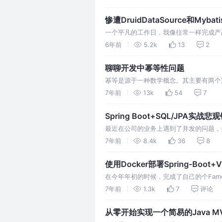
于AO…
惨遭DruidDataSource和Myba
一个平凡的工作日，我像往常一样完成产
是一些业务上的bug导致的报错，一看报错发现日志写着
6年前
5.2k
13
2
我远程到那台服务器上，但是卡的…
聊聊开发中幂等性问题
幂等是源于一种数学概念。其主要有两个定义 如
，那么该 f 运算具有幂等性，比如绝对值运算 
7年前
13k
54
7
集合中的任意数，如果满…
Spring Boot+SQL/JPA实战
最近在公司的业务上遇到了并发的问题，
杂且不适合公开，在此用一个很常见的业
7年前
8.4k
36
8
公司业务就是最常见的“订单+账户”问题
使用Docker部署Spring-Boot
在今年年初的时候，完成了自己的个Fame博客系
的一次小结作为记录和介绍。从完成实现
7年前
1.3k
7
评论
的时候都觉得有些麻烦，因为我的服务器
从零开始实现一个简易的Java MV