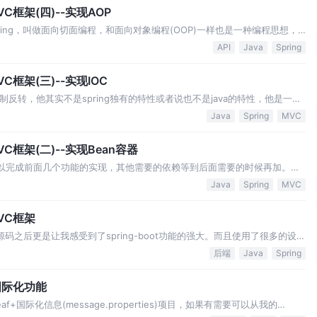
C框架(四)--实现AOP
rogramming，叫做面向切面编程，和面向对象编程(OOP)一样也是一种编程思想，
实现基于代理模式，对原来的业务进行增强。比如说原来的功能是增删改查，想要
API
Java
Spring
…
C框架(三)--实现IOC
ol，就是控制反转，他其实不是spring独有的特性或者说也不是java的特性，他是一种
ection)，即依赖注入就是Ioc的一种实现方式。关于Ioc和DI的具体定义和优缺点等
Java
Spring
MVC
C框架(二)--实现Bean容器
赖就可以完成前面几个功能的实现，其他需要的依赖等到后面需要的时候再加。
perties文件为log4j输出格式化参数，大家可以根据自己的喜好和需求编写，我自己
Java
Spring
MVC
VC框架
看了源码之后更是让我感受到了spring-boot功能的强大。而且使用了很多的设计
。 不过仔细了解了一段时候发现，其实他的原理是很简单的，所以想要自己
后端
Java
Spring
可以让自己在细…
强国际化功能
leaf+国际化信息(message.properties)项目，如果有需要可以从我的