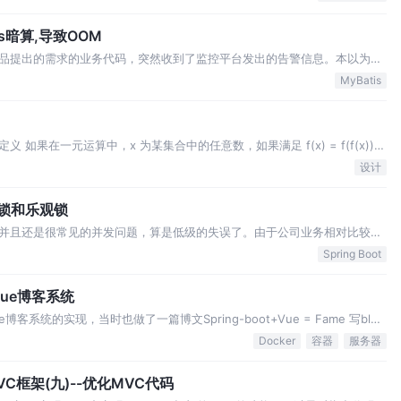
tis暗算,导致OOM
品提出的需求的业务代码，突然收到了监控平台发出的告警信息。本以为又
java.lang.OutOfMemoryError: Java heap space。 接着
MyBatis
果在一元运算中，x 为某集合中的任意数，如果满足 f(x) = f(f(x))
abs(a) = abs(abs(a)) 就是幂等性函数。 如果在二元运算中，x 为某
设计
悲观锁和乐观锁
并且还是很常见的并发问题，算是低级的失误了。由于公司业务相对比较复
务来还原一下场景，同时介绍悲观锁和乐观锁是如何解决这类并发问题的。
Spring Boot
，在解决完公司问题后，转头一想，我…
+Vue博客系统
统的实现，当时也做了一篇博文Spring-boot+Vue = Fame 写blog
到现在，也断断续续的根据实际的使用情况进行更新。 只不过每次上线部署
Docker
容器
服务器
内存太小…
C框架(九)--优化MVC代码