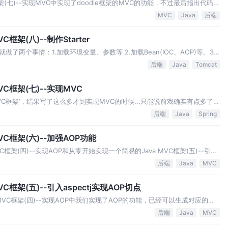
架(七)--实现MVC中实现了doodle框架的MVC的功能，不过最后指出代码的
行优化。 优化的目标是1.去除DispatcherServlet请求分发器中的
MVC
Java
后端
架(八)--制作Starter
两个事情：1.加载环境变量、参数等 2.加载Bean(IOC、AOP)等。3.
etWebServerApplicationContext,那么在refresh()之后会启动服务器…
后端
Java
Tomcat
C框架(七)--实现MVC
MVC框架’，结果写了这么多才到实现MVC的时候...只能说前戏确实有点多了。
单实现一个MVC的功能那就没有意思了，要有Bean容器、IOC、AOP和
后端
Java
Spring
c的功能…
C框架(六)--加强AOP功能
框架(四)--实现AOP和从零开始实现一个简易的Java MVC框架(五)--引入
经实现了AOP功能并且引用aspectj表达式实现切点的功能，这篇文章继续完善
后端
Java
MVC
框架(五)--引入aspectj实现AOP切点
MVC框架(四)--实现AOP中我们实现了AOP的功能，已经可以生成对应的代
指定的类，这样确实不方便也不合理。这一节我们就利用aspectj来实现
后端
Java
MVC
候AOP功能…