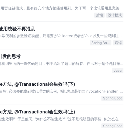
使用责任链模式，且有好几个地方都能使用到。为了写一个比较通用且完善的
链的实现作为参考。 Spring 中责任链模式的应用
后端
设计模式
制，使用校验不再混乱
架提供了非常便利的参数验证功能，只需要@Validated或者@Valid以及一些规则注解
Spring Boot
后端
引发的思考
)』时看到里面的一道代码题目，书中给出了题目的解答。自己对于这个题目拓
产生差异的原因又深入了解了一番。 所以 main() 方法里调用
Java
Clas…
te方法, @Transactional会生效吗(下)
标, 必须要能拿到被代理类的实例, 所以先改装切面InvocationHandler, 把
ionalAop是Spring Boot在JdkDynamicAopProxy中扫描被…
Spring Boot
te方法, @Transactional会生效吗(上)
生效啊!". 于是他问, "为什么不能生效?" "这不是很明显的事情, 你怎么在一
". 他接着说到: "可以用反射啊". "就算用反射, @Transactional的原理是基
Spring Boot