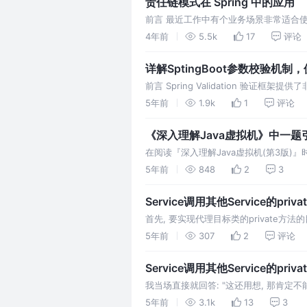
责任链模式在 Spring 中的应用
前言 最近工作中有个业务场景非常适合
责任链，阅读了 Spring 框架中一些责任
4年前
5.5k
17
评论
详解SptingBoot参数校验机
前言 Spring Validation 验证框
即可校验参数。
5年前
1.9k
1
评论
《深入理解Java虚拟机》中一题
在阅读『深入理解Java虚拟机(第3版
展的想了几个变式，结果有所差异，为了寻找
5年前
848
2
3
SubClass.VALUE 时实际上调用了 Super
Service调用其他Service的priva
首先, 要实现代理目标类的private方法的目
要被代理的类保存下来. . 前文的切面Transact
5年前
307
2
评论
Service调用其他Service的priva
我当场直接就回答: "这还用想, 那肯定不能
个Service调用另一个Service的私有方法?
5年前
3.1k
13
3