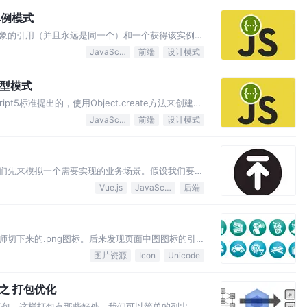
2单例模式
象的引用（并且永远是同一个）和一个获得该实例的
nce 名称）。那么当我们调用这个方法时，如果类持有
JavaScript
前端
设计模式
该类的实例，并且将实例引用赋值给该类保持的那个
原型模式
t5标准提出的，使用Object.create方法来创建这
prototype有指定的对象（也就是该方法传进的
JavaScript
前端
设计模式
性。例如Object.create(pr…
们先来模拟一个需要实现的业务场景。假设我们要做
品名称、信息等字段，还有需要上传商品轮播图的需
Vue.js
JavaScript
后端
，封装组件为例子聊聊如何实现这个功能。其他框架或者不
师切下来的.png图标。后来发现页面中图图标的引
了 CSS Sprite 将多张小图合并到一个图片上，
图片资源
Icon
Unicode
同的图标。 使用不便捷。使用不同图标时经常需要，
ck之 打包优化
来打包，这样打包有那些好处。我们可以简单的列出以