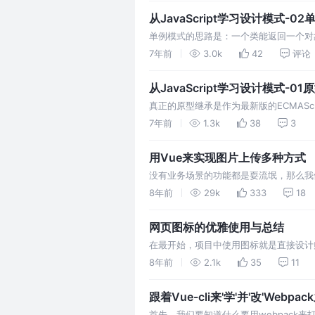
能，如何提升加载速度、等…
从JavaScript学习设计模式-0
单例模式的思路是：一个类能返回一个对
方法（静态方法，通常使用 getInsta
7年前
3.0k
42
评论
的引用不为空就返回该引用，否者就创建
引用再返回。同时将该…
从JavaScript学习设计模式-01
真正的原型继承是作为最新版的ECMAScrip
样的对象，该方法创建指定的对象，其对象的
7年前
1.3k
38
3
第一个参数对象），也可以包含其他可选的指定属
用Vue来实现图片上传多种方式
没有业务场景的功能都是耍流氓，那么我
一个后台系统添加商品的页面，有一些商
8年前
29k
333
18
求。 我们就以Vue、Element-ui
用框架实现的思路都差…
网页图标的优雅使用与总结
在最开始，项目中使用图标就是直接设计
用数目太多占据了大部分的请求资源，所以有
8年前
2.1k
35
11
然后利用CSS背景图片定位，来展示不
去量其位置，进行…
跟着Vue-cli来'学'并'改'Webpa
首先，我们要知道什么要用webpack