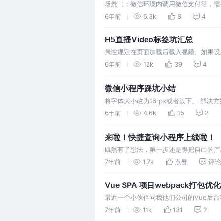
场景二：微信环境内调用微信支付等，需要验证
好麻烦啊。 1. Mac上安装证书 2. 信任证书 3
6年前
6.3k
8
4
ht…
H5直播Video标签坑汇总
属性规定在页面加载后载入视频。如果设置了
域播放，不脱离文档流 。但是这个属性比较
6年前
12k
39
4
UIwebview 的allowsInlineMediaPlayb
微信小程序踩坑小结
将字体大小改为16rpx或者以下。 解决方
修改wxml的循环结构，多套一层循环。
6年前
4.6k
15
2
导致小程序卡顿甚至黑屏关闭。 解决思路
来啦！快捷查询小程序上线啦！
既然有了想法，第一步还是得把自己的产品
有（首页、软件搜索页面、软件查询页面
7年前
1.7k
点赞
评论
有后端开发经验的我其实踩了不少坑，特
Vue SPA 项目webpack打包优
最近一个小伙伴问我他们公司的Vue后
的，于是乎我打开了他们的网站，发现主要耗
7年前
11k
131
2
乎我就拿来他们的代码看看，进行了一番