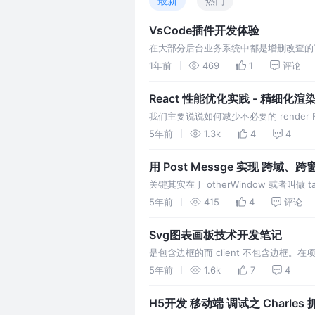
最新
热门
VsCode插件开发体验
在大部分后台业务系统中都是增删改查的T
长期可靠的维护性，故开发插件VS Code
1年前
469
1
评论
React 性能优化实践 - 精细化渲
我们主要说说如何减少不必要的 render Fu
General 中打开 Highlight updates wh
5年前
1.3k
4
4
用 Post Messge 实现 跨域、跨
关键其实在于 otherWindow 或者叫做
直接 window.postMessage()
5年前
415
4
评论
页面有一个登…
Svg图表画板技术开发笔记
是包含边框的而 client 不包含边框。在项
relative，然后把每个 node 设为绝对定位 
5年前
1.6k
7
4
H5开发 移动端 调试之 Charles 抓