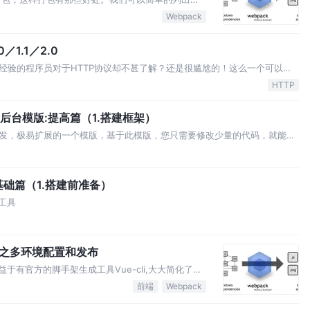
ck打包之优化浏览器缓存管理，vue-cli生成的脚手
Webpack
用缓存的优化处理，本文将来学校其中知识，并且做
1.1／2.0
经验的程序员对于HTTP协议却不甚了解？还是很尴尬的！这么一个可以说
备的情况下，不一定能很好的回答出来。这是一个正规程序员所本应了解的
HTTP
题上都没有很好的思考，那么在以后的职…
建一个后台模版:提高篇（1.搭建框架）
发，极易扩展的一个模版，基于此模版，您只需要修改少量的代码，就能进
、yarn、vue-cli脚手架安装这些就不在此多说。 由于是个人项目，本模板中
数据。有兴…
部署:基础篇（1.搭建前准备）
发工具
pack之多环境配置和发布
于有官方的脚手架生成工具Vue-cli,大大简化了初
往往需要实现其他的功能来对webpack进行改
前端
Webpack
学习vue-cli生成的模版，然后在进行相关修改。