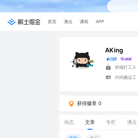
首页
沸点
课程
APP
AKing
前端打工人
代码搬运工
获得徽章 0
动态
文章
专栏
沸点