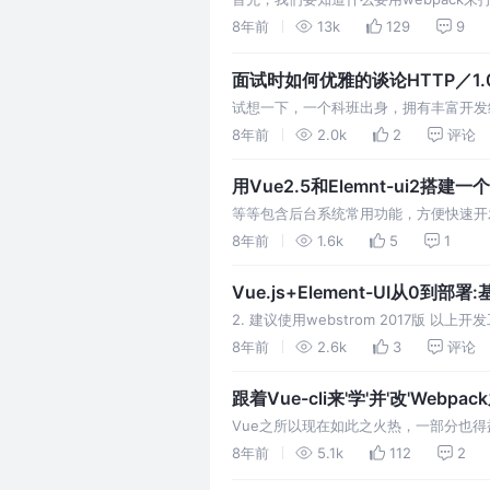
下几点： 这篇文章的重点讲的就是webpa
8年前
13k
129
9
架的配置中，已经做了很多对于打包，利
出改动。 在此…
面试时如何优雅的谈论HTTP／1.0／
试想一下，一个科班出身，拥有丰富开发
是常识的问题，可能很多人在没有积极准
8年前
2.0k
2
评论
原理，如果一个程序员在这些常识性的问
用Vue2.5和Elemnt-ui2搭
等等包含后台系统常用功能，方便快速开
行开发。 最新node.js环境安装、npm
8年前
1.6k
5
1
的数据都为Easy Mock生成的在线模拟
Vue.js+Element-UI从0到
2. 建议使用webstrom 2017版 以上开
8年前
2.6k
3
评论
跟着Vue-cli来'学'并'改'Web
Vue之所以现在如此之火热，一部分也得益
学者环境搭建的成本，但是实际业务中我们
8年前
5.1k
112
2
造，本文将会根据一些实际的业务需求，先