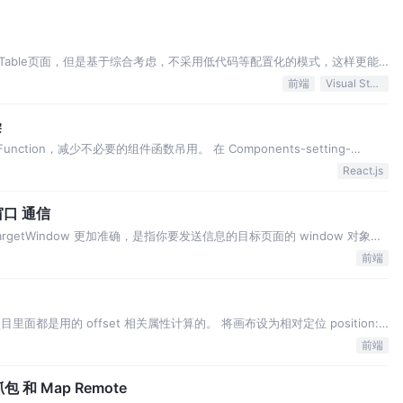
able页面，但是基于综合考虑，不采用低代码等配置化的模式，这样更能
 Webview 插件快速生成模版代码
前端
Visual Studio Code
染
nction，减少不必要的组件函数吊用。 在 Components-setting-
en components render. 在 Components-settin…
React.js
窗口 通信
 targetWindow 更加准确，是指你要发送信息的目标页面的 window 对象，
 调用的当前窗口的 window 对象，相当于自己给自己发，目标页当然接收不到了。 A
前端
目里面都是用的 offset 相关属性计算的。 将画布设为相对定位 position:
position: absolute。 我们在移动的同时也要更新由 port 生成的 li…
前端
包 和 Map Remote