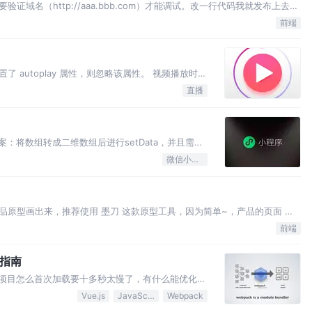
域名（http://aaa.bbb.com）才能调试。改一行代码我就发布上去?
. 开启Mac OS proxy 4. 把需要代理到域名添加到 SSL Proxying 5. 抓
前端
 autoplay 属性，则忽略该属性。 视频播放时局
特别， 需要嵌入网页的APP比如WeChat中
直播
ack = YES webvie…
案：将数组转成二维数组后进行setData，并且需要
 当列表页面上拉加载数据到一定量时，占内存过高，
微信小程序
：让不在当前窗口区域内的内容wxml结构移除。
原型画出来，推荐使用 墨刀 这款原型工具，因为简单~，产品的页面 得
、快捷键查询页面）这几个核心页面。 我使用的是小程序官方的云开发，没
前端
别是数据权限，建议大家仔细阅读文…
化指南
台项目怎么首次加载要十多秒太慢了，有什么能优化
时在加载vendor.js文件这个文件高达2M，于是
Vue.js
JavaScript
Webpack
折腾。最终还是取得了不错的效果。 对于网页性