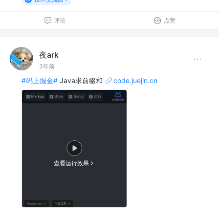
评论
点赞
夜ark
3年前
#码上掘金#
Java求前缀和
code.juejin.cn
查看运行效果