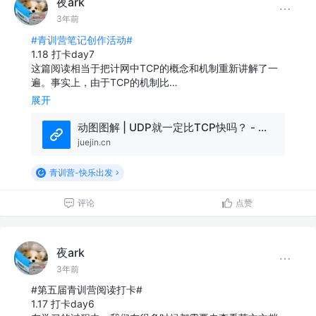
夜ark
3年前
#青训营笔记创作活动#
1.18 打卡day7
这篇阅读相当于把计网中TCP的概念和机制重新讲解了一
遍。事实上，由于TCP的机制比…
展开
动图图解 | UDP就一定比TCP快吗？ - 掘金
juejin.cn
青训营-快乐出发
评论
点赞
夜ark
3年前
#第五届青训营阅读打卡#
1.17 打卡day6