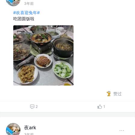
3年前
#欢喜迎兔年#
吃团圆饭啦
赞过
2
1
夜ark
3年前