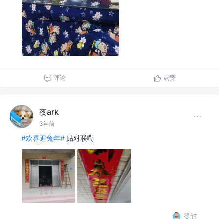
评论
点赞
夜ark
3年前
#欢喜迎兔年#
贴对联嘞
赞过