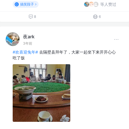
等人赞过
搞笑段子
8
6
夜ark
3年前
#欢喜迎兔年#
去隔壁县拜年了，大家一起坐下来开开心心
吃了饭