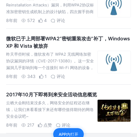
Reinstallation Attacks）漏洞，利用WPA2协议标
准加密密钥生成机制上的设计缺陷，四次握手协商
加密密钥过程中第三个消息报文可被篡改重放，导
8年前
572
4
评论
致在用密钥被重新安装。 WiFi网络通过WPA2
hand…
微软已于上周部署WPA2“密钥重装攻击”补丁，Windows
XP 和 Vista 被放弃
昨天早些时候，微软发布了 WPA2 无线网络加密
协议漏洞的详情（CVE-2017-13080）。这一安全
漏洞几乎影响到每一个连接到 Wi-Fi 网络的设备，
其入侵方式被称作“密钥重装攻击”（KRACK），别
8年前
343
1
评论
有用心的攻击者可借此监视目标网络中的流量、甚
至操纵网站。事情曝光后，微软…
2017年10月下即将到来安全活动信息概览
云栖大会刚结束没多久，网络安全的征程还在继
续，让我们来看看接下来还有哪些值得期待的网络
安全会议吧~
8年前
217
点赞
评论
APP内打开