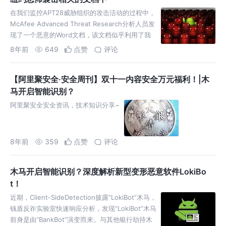
在我们监控APT28威胁组织的攻击活动的过程中，
McAfee Advanced Threat Research分析人员发
现了一个恶意的Word文档，该文档似乎利用了我
们之前报道过的Microsoft Office动态数据交换
8年前
649
点赞
评论
（DDE）技术。这个文件的发现，标志着APT28已
经开…
【阿里聚安全·安全周刊】双十一内容安全万元福利！|木
马开启智能识别？
阿里聚安全安全资讯，技术知识分享~
8年前
359
点赞
评论
木马开启智能识别？深度解析新型变形恶意软件LokiBo
t！
近期，Client-SideDetection披露“LokiBot”木马，
钱盾反诈实验室快速响应分析，发现“LokiBot”木马
前身是由“BankBot”演变而来。与其他银行劫持木