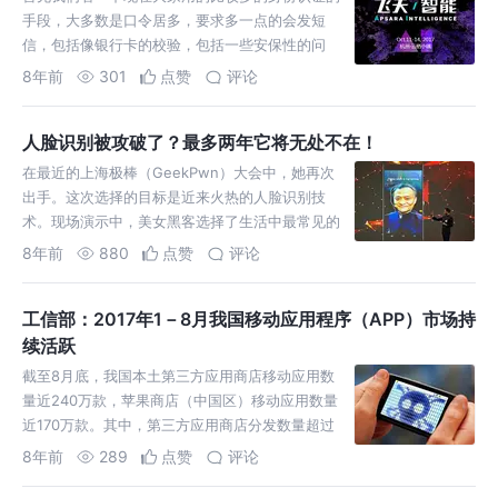
手段，大多数是口令居多，要求多一点的会发短
信，包括像银行卡的校验，包括一些安保性的问
题。前面很多同学也介绍了，现在这些方法也存在
8年前
301
点赞
评论
着各种各样的挑战，首先撞库的问题是普遍的问
题，很多网站由于用户喜欢用一个口令在多个场
人脸识别被攻破了？最多两年它将无处不在！
景、多个系统中用同一个…
在最近的上海极棒（GeekPwn）大会中，她再次
出手。这次选择的目标是近来火热的人脸识别技
术。现场演示中，美女黑客选择了生活中最常见的
门禁系统，短短两分半的时间就刷脸成功。
8年前
880
点赞
评论
工信部：2017年1－8月我国移动应用程序（APP）市场持
续活跃
截至8月底，我国本土第三方应用商店移动应用数
量近240万款，苹果商店（中国区）移动应用数量
近170万款。其中，第三方应用商店分发数量超过
7217亿…
8年前
289
点赞
评论