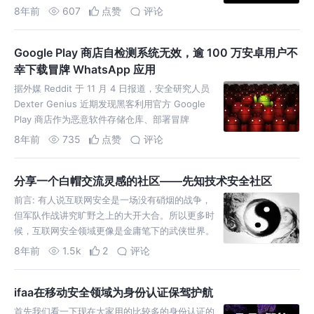
马相比“LokiBot”具备其独特功能，可以根据不同目
8年前
607
点赞
评论
标环境发起相应攻击，比如主动向用户设备发起
界…
Google Play 商店自检测系统无效，逾 100 万安卓用户不
幸下载冒牌 WhatsApp 应用
据外媒 Reddit 于 11 月 4 日报道，安全研究人员
Dexter Genius 近期发现黑客利用官方 Google
Play 商店作为恶意软件存储仓库、部署冒牌
WhatsApp 应用。目前，已有超过 100 万的安卓
8年前
735
点赞
评论
用户下载使用。研究人员表示，这似乎又是谷歌自
动检测…
分享一个白帽交流灵感的社区——先知技术安全社区
前言: 有人说互联网安全是一场没有硝烟的战争，
但军队作战讲究旷野之上的大开大合。所以更多时
候，互联网安全领域更像是金庸笔下的武侠世界。
自1998年进入互联网元年之后，所有的一切都因为
8年前
1.5k
2
评论
网络而改变。有人的地方就有江湖，互联网不外如
是。过去的二十年，互联网安全领域宛如武…
ifaa在移动安全领域为身份认证保驾护航
首先我们看一下现在大家用的比较多的身份认证的