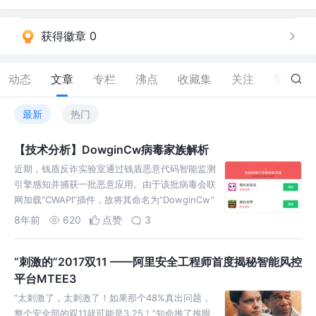
获得徽章 0
动态
文章
专栏
沸点
收藏集
关注
赞
47
最新
热门
【技术分析】DowginCw病毒家族解析
近期，钱盾反诈实验室通过钱盾恶意代码智能监测
引擎感知并捕获一批恶意应用。由于该批病毒会联
网加载“CWAPI”插件，故将其命名为“DowginCw”
病毒家族。“DowginCw”通过插件形式集成到大量
8年前
620
点赞
3
儿童游戏应用中，然后通过发布于各大应用商店或
强制软件更新等手段，将恶意代码植入用…
“刺激的”2017双11 ——阿里安全工程师首度揭秘智能风控
平台MTEE3
“太刺激了，太刺激了！如果那个48%真出问题，
整个安全部的双11就可能是3.25！”知命推了推眼