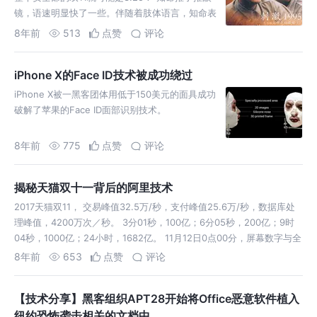
镜，语速明显快了一些。伴随着肢体语言，知命表
现出来的是程序员解除了重大Bug时的那种兴奋与
8年前
513
点赞
评论
激动。 用这部IMDB评分最高的电影向阿里安全的
工程师致敬 …
iPhone X的Face ID技术被成功绕过
iPhone X被一黑客团体用低于150美元的面具成功
破解了苹果的Face ID面部识别技术。
8年前
775
点赞
评论
揭秘天猫双十一背后的阿里技术
2017天猫双11， 交易峰值32.5万/秒，支付峰值25.6万/秒，数据库处
理峰值，4200万次／秒。 3分01秒，100亿；6分05秒，200亿；9时
04秒，1000亿；24小时，1682亿。 11月12日0点00分，屏幕数字与全
场焦点，均定格在1682亿元。 …
8年前
653
点赞
评论
【技术分享】黑客组织APT28开始将Office恶意软件植入
纽约恐怖袭击相关的文档中