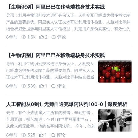
【生物识别】阿里巴巴在移动端核身技术实践
导语：利用生物识别技术进行身份认证、人机交互已经成为很多移动端
产品的重要趋势。阿里实人认证技术可以利用活体检测、人脸对比等并
结合权威数据源与阿里实人可信模型，判定用户身份真实性、有效性的
在线身份校验服务。阿里声纹识别技术应用于阿里系平台的用户身份核
8年前
1.6k
2
评论
验，可以通过声纹识别技术进行手…
【生物识别】阿里巴巴在移动端核身技术实践
导语：利用生物识别技术进行身份认证、人机交互
已经成为很多移动端产品的重要趋势。阿里实人认
证技术可以利用活体检测、人脸对比等并结合权威
数据源与阿里实人可信模型，判定用户身份真实
8年前
539
1
评论
性、有效性的在线身份校验服务。阿里声纹识别技
术应用于阿里系平台的用户身份核验，可以通过声
人工智能从0到1, 无师自通完爆阿法狗100-0 | 深度解析
纹识别技术进行手…
去年，有个小孩读遍人世所有的棋谱，辛勤打谱，
苦思冥想，棋艺精进，4-1打败世界冠军李世石，
从此人间无敌手。他的名字叫阿法狗。 今年，他的
弟弟只靠一副棋盘和黑白两子，没看过一个棋谱，
8年前
525
1
评论