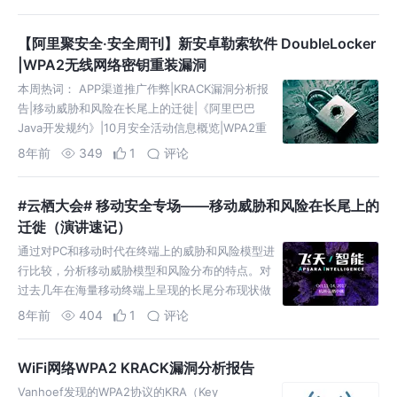
也没有一个人指点，从零开始，自娱自乐，自己参
悟，100-0打败哥哥阿法狗。他的名字叫阿…
【阿里聚安全·安全周刊】新安卓勒索软件 DoubleLocker
|WPA2无线网络密钥重装漏洞
本周热词： APP渠道推广作弊|KRACK漏洞分析报
告|移动威胁和风险在长尾上的迁徙|《阿里巴巴
Java开发规约》|10月安全活动信息概览|WPA2重
装漏洞安全公告|Android之apk文件签名|iOS 应用
8年前
349
1
评论
安全分…
#云栖大会# 移动安全专场——移动威胁和风险在长尾上的
迁徙（演讲速记）
通过对PC和移动时代在终端上的威胁和风险模型进
行比较，分析移动威胁模型和风险分布的特点。对
过去几年在海量移动终端上呈现的长尾分布现状做
介绍，并对新的移动威胁变化和迁徙进行分析。从
8年前
404
1
评论
终端上的威胁分布，延伸到移动互联网生态和产业
链构成，以及延展到移动互联网新型业务，进一步
WiFi网络WPA2 KRACK漏洞分析报告
探讨和分享如…
Vanhoef发现的WPA2协议的KRA（Key