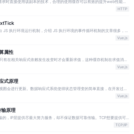
次请求时直接使用该副本的技术，合理的使用缓存可以有效的提升web性能。
源缓存，当下次请求这些资源时，可以不发送网络请求直接从缓存中取出，称为
HTTP
不是重新接收该资源，称为再…
Tick
弄明白 JS 执行环境运行机制，介绍 JS 执行环境的事件循环机制的文章很多，大
是错误的，以下为个人理解，如有错误，欢迎指正。 GUI 渲染线程解析
Vue.js
计算属性
只有在相关响应式依赖发生改变时才会重新求值，这种缓存机制在求值消耗
做数据初始化时，通过 initComputed() 方法初始化计算属性。 首先将
Vue.js
响应式原理
，视图会进行更新。数据响应式系统使得状态管理变的简单直接，在开发过程
其中的原理十分有必要，能够回避一些常见的问题，使开发变的更为高效。
Vue.js
式）加数据劫持的方式实现数据响应…
传输原理
传输的，IP层提供尽最大努力服务，却不保证数据可靠传输。TCP想要提供可
的传输信道提供可靠传输服务。比如：出现差错时，让发送方重传数据；接
TCP/IP
速度。 TCP传输的数据一般…