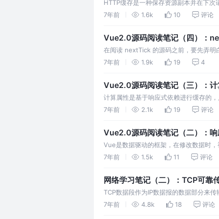
HTTP缓存是一种保存资源副本并在下
浏览器将js文件、css文件、图片等资
7年前
1.6k
10
评论
缓存命中；或者发送网络请求验证缓存而
Vue2.0源码阅读笔记（四）：next
在阅读 nextTick 的源码之前，要先
部分都阐述的比较笼统，甚至有些文章说的
7年前
1.9k
19
4
html 生成 DOM 树，解析 css 生成 …
Vue2.0源码阅读笔记（三）：
计算属性是基于响应式依赖进行缓存的，
比较大的情况下能够显著提高性能。 Vue 在
7年前
2.1k
19
评论
变量 watchers 与变量 _computedW…
Vue2.0源码阅读笔记（二）：
Vue是数据驱动的框架，在修改数据时
中减少与DOM元素的接触。而深入学习
7年前
1.5k
11
评论
Vue使用观察者模式（又称发布-订阅模
网络学习笔记（二）：TCP可靠
TCP数据段作为IP数据报的数据部分来
靠传输，需要采取一定的措施来让不可靠
7年前
4.8k
18
评论
收方来不及处理数据时，让发送方降低传输