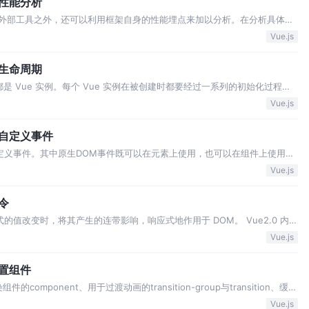
：性能分析
助外部工具之外，还可以利用框架自身的性能埋点来加以分析。在分析具体
的一些API进行简单阐述。 Performance 接口可以获取到当前页面中与
Vue.js
orma…
：生命周期
都是 Vue 实例。每个 Vue 实例在被创建时都要经过一系列的初始化过程：
 并在数据变化时更新 DOM 等。 在生成 Vue 实例的过程中会运行一些叫
Vue.js
同阶段添加…
：自定义事件
自定义事件。其中原生DOM事件既可以在元素上使用，也可以在组件上使用，
 Vue 通过调用原生API来处理元素和组件上绑定的原生DOM事件，在组件上
Vue.js
的事件中心机制完…
令
式的值改变时，将其产生的连带影响，响应式地作用于 DOM。 Vue2.0 内置
对普通 DOM 元素进行底层操作还可以使用自定义指令。 在 Vue2.0 中，可
Vue.js
内置组件
omponent、用于过渡动画的transition-group与transition、缓存
ot。 component组件配合is属性在编译的过程中被替换成具体的组件，而slot
Vue.js