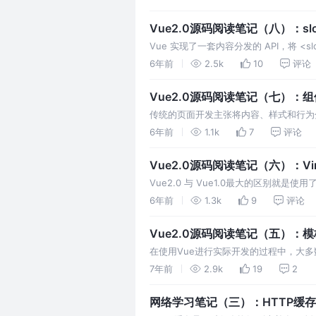
组件…
Vue2.0源码阅读笔记（八）：slo
Vue 实现了一套内容分发的 API，将 <
name 属性实现具名插槽。 从插槽内
6年前
2.5k
10
评论
通插槽不能使用子组件的数据，父级模板
Vue2.0源码阅读笔记（七）：组
传统的页面开发主张将内容、样式和行为分
人们更倾向于使用html、css、js
6年前
1.1k
7
评论
组件是现代开发框架的基石，下面详细介
Vue2.0源码阅读笔记（六）：Virt
Vue2.0 与 Vue1.0最大的区别就是使
之前，先找到DOM挂载方法的位置与生成的
6年前
1.3k
9
评论
定义在 /src/core/…
Vue2.0源码阅读笔记（五）：
在使用Vue进行实际开发的过程中，大
成渲染函数，本文主要介绍模板编译的具体过
7年前
2.9k
19
2
译器、只包含运行时。运行时+编译器版
网络学习笔记（三）：HTTP缓存