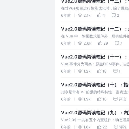
Vue2.0源码阅读笔记（十三）
在对Vue项目进行性能优化时，除了借
Vue中性能埋点代码之前，先对监控前端性能
6年前
2.1k
4
2
性能相关的信息，可以通过 window.perf
Vue2.0源码阅读笔记（十二）
在 Vue 中，除函数式组件外，所有组件
数据监听、编译模板、将实例挂载到 DOM
6年前
2.6k
29
7
做生命周期钩子的函数，这给了用户在不
Vue2.0源码阅读笔记（十一）
Vue 事件分为两类：原生DOM事件、
在组件上使用时要添加.native修饰符。
6年前
1.2k
18
1
的自定义事件则是由基于发布/订阅模式
Vue2.0源码阅读笔记（十）：指
指令是带有 v- 前缀的特殊特性，当表达
了形如v-bind、v-on等指令，如果需要
6年前
1.9k
18
评论
以通过自定义指令对普通 DOM 元素…
Vue2.0源码阅读笔记（九）：
Vue2.0中一共有五个内置组件：动态渲染组件的c
组件的keep-alive、内容分发插槽的sl
6年前
1.8k
22
评论