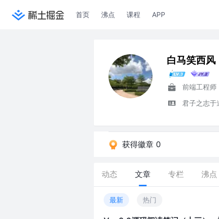
首页
沸点
课程
APP
白马笑西风
前端工程师
君子之志于
获得徽章 0
动态
文章
专栏
沸点
最新
热门