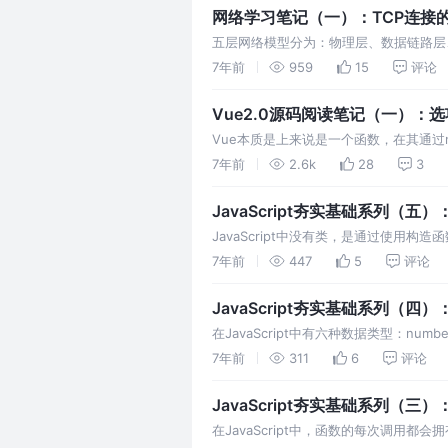
网络学习笔记（一）：TCP连接
五层网络模型分为：物理层、数据链路层
TCP（Transmission Control Pro
7年前
959
15
评论
议）。 TCP是面向…
Vue2.0源码阅读笔记（一）：
Vue本质是上来说是一个函数，在其通过
发，基本上是通过向Vue函数中传入不同
7年前
2.6k
28
3
函数定义在 /src/core/instance/index.j
JavaScript夯实基础系列（五）
JavaScript中没有类，是通过使用
引入的关键字class，形式上向其它面
7年前
447
5
评论
在ES6之前，创建自定义对象最常用的方
JavaScript夯实基础系列（四）
在JavaScript中有六种数据类型：numbe
据类型symbol。其中对象称为引用类
7年前
311
6
评论
例化出来的，但是在Java…
JavaScript夯实基础系列（三）：
在JavaScript中，函数的每次调用