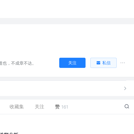
关注
私信
道也，不成章不达。
收藏集
关注
赞
161