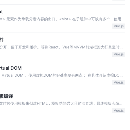
t
slot> 元素作为承载分发内容的出口。<slot> 在子组件中可以有多个，使用
容能否使用子组件数据的角度可将插槽分为两类：普通插槽、作用域插槽。 普
Vue.js
里的所有…
件
开，便于开发和维护。等到React、Vue等MVVM前端框架大行其道时，
聚合在一起创建组件，通过编写小型、独立和通常可复用的组件来构建大型应用。
Vue.js
绍Vue组件的实现原…
ual DOM
用了 Virtual DOM 。使用虚拟DOM的好处主要有两点： 在具体介绍虚拟DOM
过程。 Vue的DOM挂载是在一系列初始化之后进行的，初始化方法 _init
Vue.js
模板编译
多数时候使用模板来创建HTML，模板功能强大且简洁直观，最终模板会编译
程。 Vue从能否处理 template 选项的角度分为两个版本：运行时+编
Vue.js
本也被称为完整版。只…