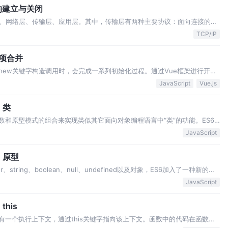
的建立与关闭
、网络层、传输层、应用层。其中，传输层有两种主要协议：面向连接的
tocol 传输控制协议）、无连接的UDP（User Datagram Protocol 用户数据报协
TCP/IP
选项合并
new关键字构造调用时，会完成一系列初始化过程。通过Vue框架进行开
的参数选项来完成的。参数选项往往需要加以合并，主要有两种情况： Vue
JavaScript
Vue.js
…
：类
构造函数和原型模式的组合来实现类似其它面向对象编程语言中“类”的功能。ES6
向对象编程语言靠拢，其实质只是一个语法糖，绝大部分功能ES5都可以实现。
JavaScript
式是组合使用…
：原型
r、string、boolean、null、undefined以及对象，ES6加入了一种新的数
型，其他数据类型称为基础类型。在面向对象编程的语言中，对象一般是由类实
JavaScript
this
都会拥有一个执行上下文，通过this关键字指向该上下文。函数中的代码在函数定