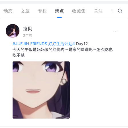
动态
文章
专栏
沸点
收藏集
关注
赞
6
拉贝
3年前
#JUEJIN FRIENDS 好好生活计划#
Day12
今天的午饭是妈妈做的红烧肉～是家的味道呢～怎么吃也
吃不腻