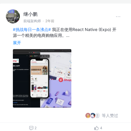
继小鹏
前端架构师
·
2年前
#挑战每日一条沸点#
我正在使用React Native (Expo) 开
源一个精美的电商购物应用。…
展开
等人赞过
2
4