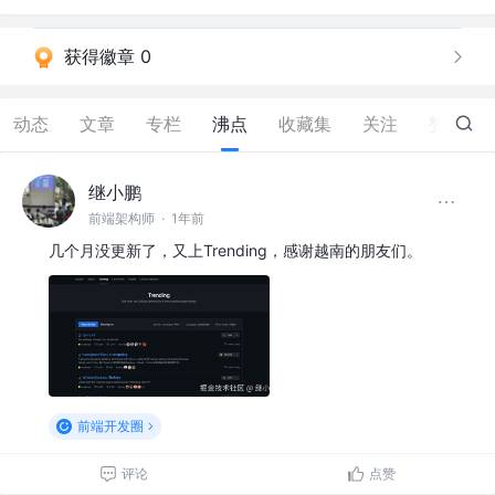
获得徽章 0
动态
文章
专栏
沸点
收藏集
关注
赞
36
继小鹏
前端架构师
·
1年前
几个月没更新了，又上Trending，感谢越南的朋友们。
前端开发圈
评论
点赞