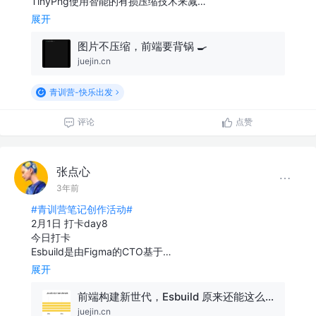
TinyPng使用智能的有损压缩技术来减…
展开
图片不压缩，前端要背锅 🍳
juejin.cn
青训营-快乐出发
评论
点赞
张点心
3年前
#青训营笔记创作活动#
2月1日 打卡day8
今日打卡
Esbuild是由Figma的CTO基于…
展开
前端构建新世代，Esbuild 原来还能这么玩！
juejin.cn