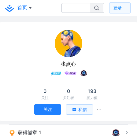
首页
登录
张点心
0
0
193
关注
关注者
掘力值
关注
私信
获得徽章 1