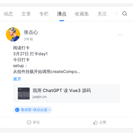
动态
文章
专栏
沸点
收藏集
关注
赞
1
张点心
3年前
阅读打卡
3月27日 打卡day1
今日打卡
setup：
从组件挂载开始调用createCompo…
展开
我用 ChatGPT 读 Vue3 源码
juejin.cn
青训营-快乐出发
评论
点赞