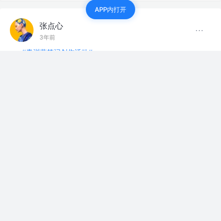
APP内打开
张点心
3年前
#青训营笔记创作活动#
1月30日 打卡day6
今日打卡
学习了抓包的原理：抓包就是将网络传输发送…
展开
前端人必须掌握的抓包技能
juejin.cn
青训营-快乐出发
评论
点赞
张点心
3年前