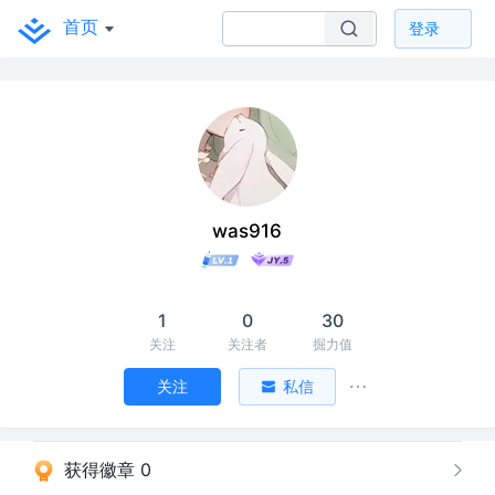
首页
登录
was916
1
0
30
关注
关注者
掘力值
关注
私信
获得徽章 0