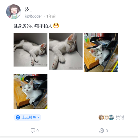
汐_
前端coder
·
1年前
健身房的小猫不怕人
赞过
上班摸鱼
9
3