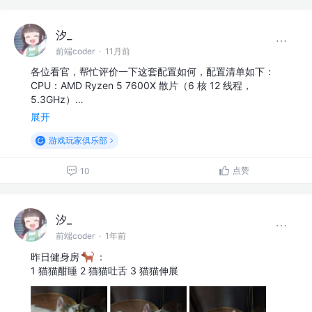
汐_
前端coder
·
11月前
各位看官，帮忙评价一下这套配置如何，配置清单如下：
CPU：AMD Ryzen 5 7600X 散片（6 核 12 线程，
5.3GHz）…
展开
游戏玩家俱乐部
点赞
10
汐_
前端coder
·
1年前
昨日健身房
：
1️ 猫猫酣睡 2️ 猫猫吐舌 3️ 猫猫伸展