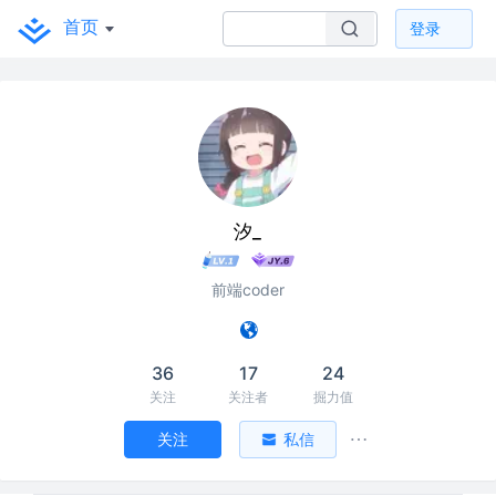
首页
登录
汐_
前端coder
36
17
24
关注
关注者
掘力值
关注
私信