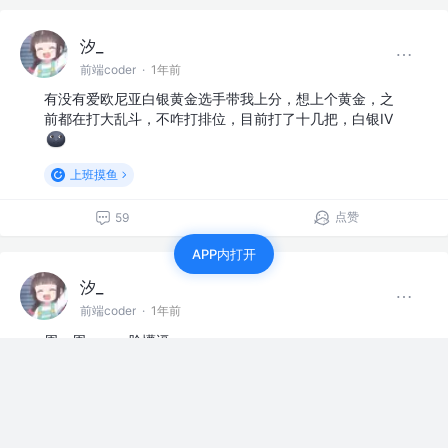
汐_
前端coder
·
1年前
有没有爱欧尼亚白银黄金选手带我上分，想上个黄金，之
前都在打大乱斗，不咋打排位，目前打了十几把，白银IV
上班摸鱼
点赞
59
APP内打开
汐_
前端coder
·
1年前
周一周一，一脸懵逼