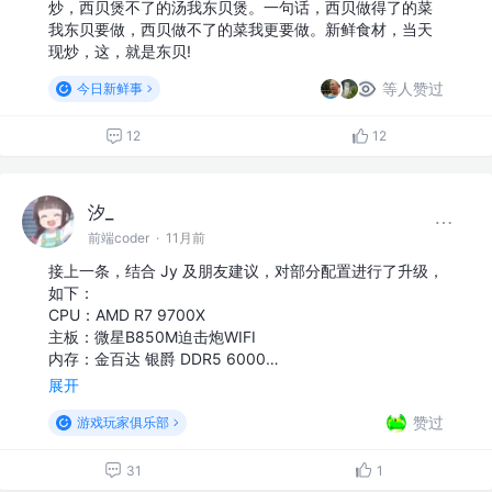
炒，西贝煲不了的汤我东贝煲。一句话，西贝做得了的菜
我东贝要做，西贝做不了的菜我更要做。新鲜食材，当天
现炒，这，就是东贝!
等人赞过
今日新鲜事
12
12
汐_
前端coder
·
11月前
接上一条，结合 Jy 及朋友建议，对部分配置进行了升级，
如下：
CPU：AMD R7 9700X
主板：微星B850M迫击炮WIFI
内存：金百达 银爵 DDR5 6000…
展开
赞过
游戏玩家俱乐部
31
1