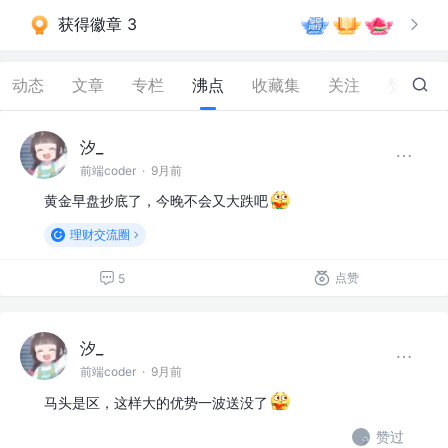
获得徽章 3
动态
文章
专栏
沸点
收藏集
关注
赞
458
汐_
前端coder
·
9月前
黄金早盘抄底了，今晚不会又大跌吧
理财交流圈
点赞
5
汐_
前端coder
·
9月前
马头是区，这样大的优势一波送没了
赞过