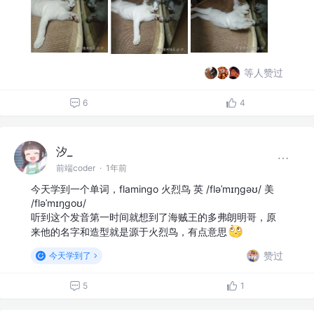
等人赞过
6
4
汐_
前端coder
·
1年前
今天学到一个单词，flamingo 火烈鸟 英 /fləˈmɪŋɡəʊ/ 美
/fləˈmɪŋɡoʊ/
听到这个发音第一时间就想到了海贼王的多弗朗明哥，原
来他的名字和造型就是源于火烈鸟，有点意思
赞过
今天学到了
5
1