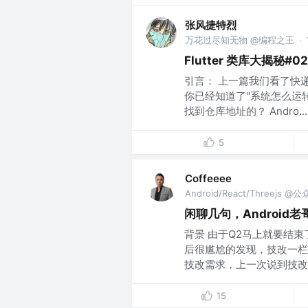
张风捷特烈
万花过尽知无物 @编程之王
·
Flutter 类库大揭秘#02 
引言： 上一篇我们看了快
你已经知道了"系统怎么运
找到仓库地址的？ Andro...
5
Coffeeee
Android/React/Threejs @
闲聊几句，Androi
背景 由于Q2马上就要结
后很尴尬的发现，技改一栏
技改需求，上一次说到技改相
15