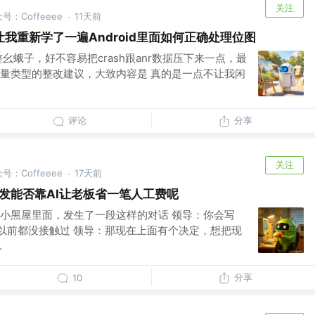
关注
公众号：Coffeeee
11天前
·
我重新学了一遍Android里面如何正确处理位图
幺蛾子，好不容易把crash跟anr数据压下来一点，最
量类型的整改建议，大致内容是 真的是一点不让我闲
评论
分享
关注
公众号：Coffeeee
17天前
·
id开发能否靠AI让老板省一笔人工费呢
小黑屋里面，发生了一段这样的对话 领导：你会写
，以前都没接触过 领导：那现在上面有个决定，想把现
.
分享
10