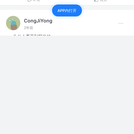
APP内打开
CongJiYong
2年前
为什么看不到我发的
前端开发圈
评论
点赞
CongJiYong
2年前
#新人报道#
发出来了吗？为什么我那个账号发出来别人都
看不到呢
评论
点赞