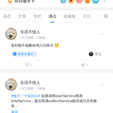
获得徽章 6
动态
文章
专栏
沸点
收藏集
关注
赞
181
非语不惊人
CV工程师
·
2年前
签到能不能删掉周六日两天
赞过
反馈 & 建议
1
1
非语不惊人
CV工程师
·
3年前
#每天一个知识点#
如果调用startService再调
bindService，随后再调unBindService能否成功关闭服
务…
展开