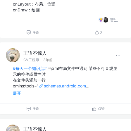
onLayout：布局、位置
onDraw：绘画
赞过
评论
2
非语不惊人
CV工程师
·
3年前
#每天一个知识点#
当xml布局文件中遇到 某些不可直观显
示的控件或属性时
在文件头添加一行
xmlns:tools="
schemas.android.com
…
展开
评论
点赞
非语不惊人