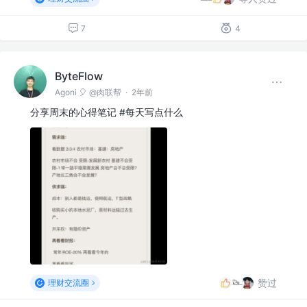
7
4
ByteFlow
Agoni 🎈 @肉联帮
·
2年前
分享周末的心得笔记 #每天写点什么
赞过
理财交流圈