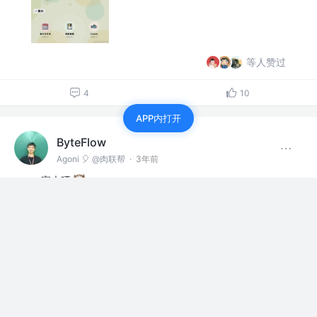
等人赞过
4
10
APP内打开
ByteFlow
Agoni 🎈 @肉联帮
·
3年前
一家大晒
赞过
萌宠报道