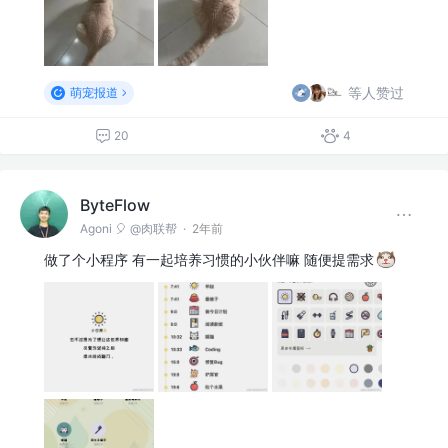
等人赞过
萌宠报道
20
4
ByteFlow
Agoni 🎈 @肉联帮
·
2年前
做了个小程序 有一起培养习惯的小伙伴嘛 随便提需求