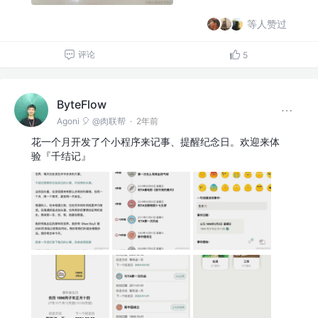
等人赞过
评论
5
ByteFlow
Agoni 🎈 @肉联帮
·
2年前
花一个月开发了个小程序来记事、提醒纪念日。欢迎来体
验『千结记』