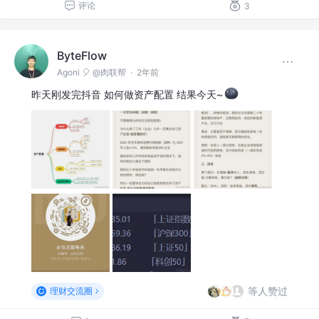
评论
3
ByteFlow
Agoni 🎈 @肉联帮
·
2年前
昨天刚发完抖音 如何做资产配置 结果今天~
等人赞过
理财交流圈