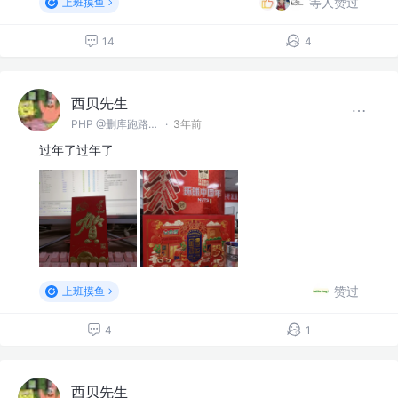
等人赞过
上班摸鱼
14
4
西贝先生
PHP @删库跑路（郑州）有限公司
·
3年前
过年了过年了
赞过
上班摸鱼
4
1
西贝先生