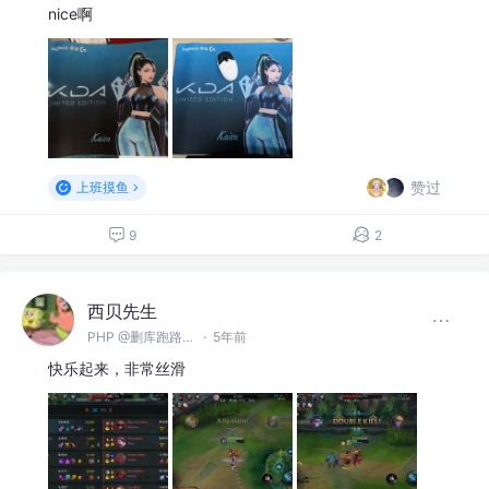
nice啊
赞过
上班摸鱼
9
2
西贝先生
PHP @删库跑路（郑州）有限公司
·
5年前
快乐起来，非常丝滑