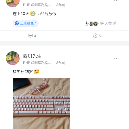
PHP @删库跑路（郑州）有限公司
·
3年前
连上10天
，然后放假
等人赞过
上班摸鱼
4
5
西贝先生
PHP @删库跑路（郑州）有限公司
·
3年前
猛男粉到货