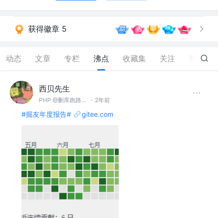
获得徽章 5
动态
文章
专栏
沸点
收藏集
关注
赞
39
西贝先生
PHP @删库跑路（郑州）有限公司
·
2年前
#掘友年度报告#
gitee.com