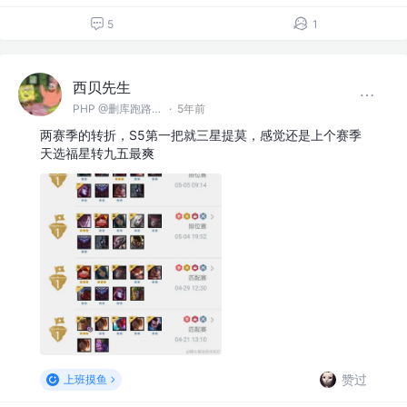
5
1
西贝先生
PHP @删库跑路（郑州）有限公司
·
5年前
两赛季的转折，S5第一把就三星提莫，感觉还是上个赛季
天选福星转九五最爽
赞过
上班摸鱼