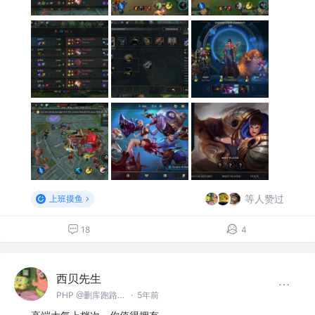
等人赞过
上班摸鱼
18
4
西贝先生
PHP @删库跑路（郑州）有限公司
·
5年前