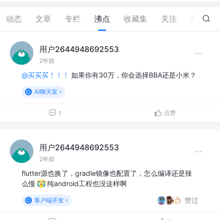
动态
文章
专栏
沸点
收藏集
关注
赞
6
用户2644948692553
2年前
@买买买！！！
如果你有30万，你会选择BBA还是小米？
AI聊天室
点赞
1
用户2644948692553
2年前
flutter源也换了，gradle镜像也配置了，怎么编译还是辣
么慢
纯android工程也没这样啊
赞过
客户端开发