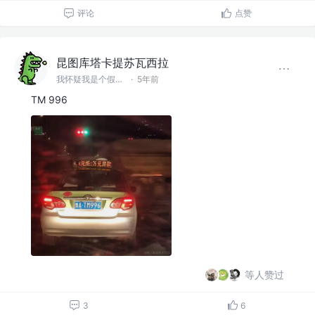
评论
点赞
昆图库塔卡提苏瓦西拉
我怀疑我是个假前端 @滚蛋吧工具人
·
5年前
TM 996
等人赞过
3
6