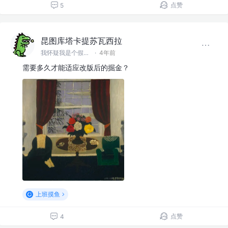
点赞
5
昆图库塔卡提苏瓦西拉
我怀疑我是个假前端 @滚蛋吧工具人
·
4年前
需要多久才能适应改版后的掘金？
上班摸鱼
点赞
4