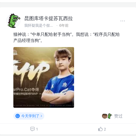
昆图库塔卡提苏瓦西拉
我怀疑我是个假前端 @滚蛋吧工具人
·
6年前
猫神说：“中单只配给射手当狗”。我想说：“程序员只配给
产品经理当狗”。
赞过
今天学到了
1
2