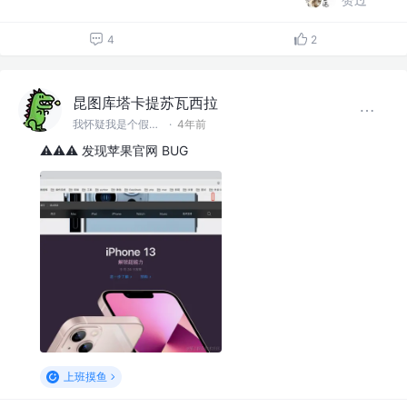
4
2
昆图库塔卡提苏瓦西拉
我怀疑我是个假前端 @滚蛋吧工具人
·
4年前
⚠️⚠️⚠️ 发现苹果官网 BUG
上班摸鱼