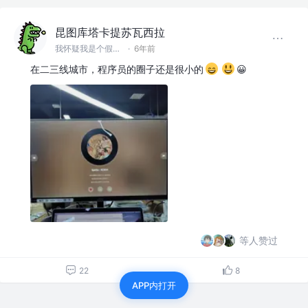
昆图库塔卡提苏瓦西拉
我怀疑我是个假前端 @滚蛋吧工具人
·
6年前
在二三线城市，程序员的圈子还是很小的
😀
等人赞过
22
8
APP内打开