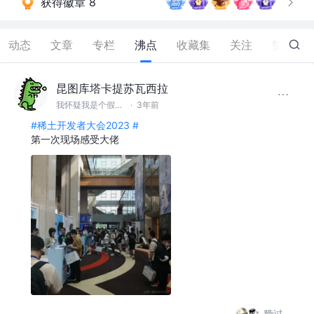
获得徽章 8
动态
文章
专栏
沸点
收藏集
关注
赞
31
昆图库塔卡提苏瓦西拉
我怀疑我是个假前端 @滚蛋吧工具人
·
3年前
#稀土开发者大会2023 #
第一次现场感受大佬
赞过