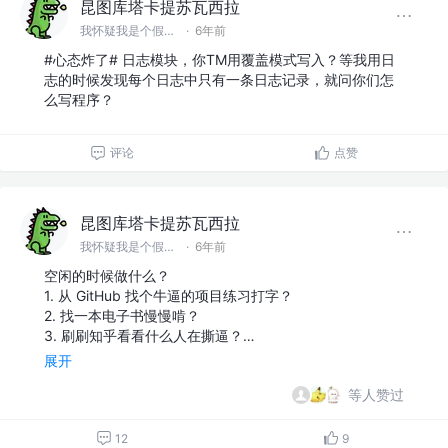
昆图库塔卡提苏瓦西拉
我怀疑我是个假前端 @滚蛋吧工具人
·
6年前
#心态炸了# 日志模块，你TM用覆盖模式写入？等我用日
志的时候发现每个日志中只有一条日志记录，就问你们怎
么写程序？
评论
点赞
昆图库塔卡提苏瓦西拉
我怀疑我是个假前端 @滚蛋吧工具人
·
6年前
空闲的时候做什么？
1. 从 GitHub 找个牛逼的项目练习打字？
2. 找一本电子书慢慢啃？
3. 刷刷知乎看看什么人在撕逼？…
展开
等人赞过
12
9