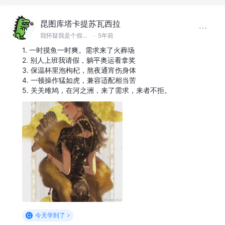
昆图库塔卡提苏瓦西拉
我怀疑我是个假前端 @滚蛋吧工具人
·
5年前
1. 一时摸鱼一时爽。需求来了火葬场
2. 别人上班我请假，躺平奥运看拿奖
3. 保温杯里泡枸杞，熬夜通宵伤身体
4. 一顿操作猛如虎，兼容适配相当苦
5. 关关雎鸠，在河之洲，来了需求，来者不拒。
今天学到了