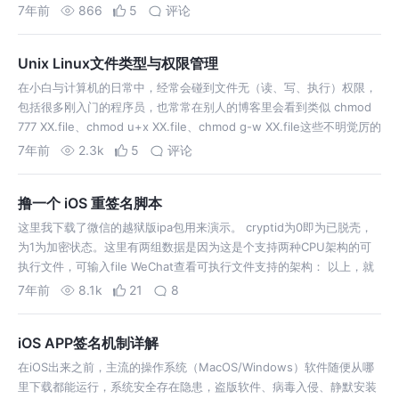
首次被人们关注，源于2009年初上线的比特币（Bitcoin）开源项目。
7年前
866
5
评论
从记账科技…
Unix Linux文件类型与权限管理
在小白与计算机的日常中，经常会碰到文件无（读、写、执行）权限，
包括很多刚入门的程序员，也常常在别人的博客里会看到类似 chmod
777 XX.file、chmod u+x XX.file、chmod g-w XX.file这些不明觉厉的
命令，今天来帮还不清楚的童鞋科普一下，电…
7年前
2.3k
5
评论
撸一个 iOS 重签名脚本
这里我下载了微信的越狱版ipa包用来演示。 cryptid为0即为已脱壳，
为1为加密状态。这里有两组数据是因为这是个支持两种CPU架构的可
执行文件，可输入file WeChat查看可执行文件支持的架构： 以上，就
是通过命令行一步步的实现应用重签名。 现在，将你要重签名的ipa
7年前
8.1k
21
8
包…
iOS APP签名机制详解
在iOS出来之前，主流的操作系统（MacOS/Windows）软件随便从哪
里下载都能运行，系统安全存在隐患，盗版软件、病毒入侵、静默安装