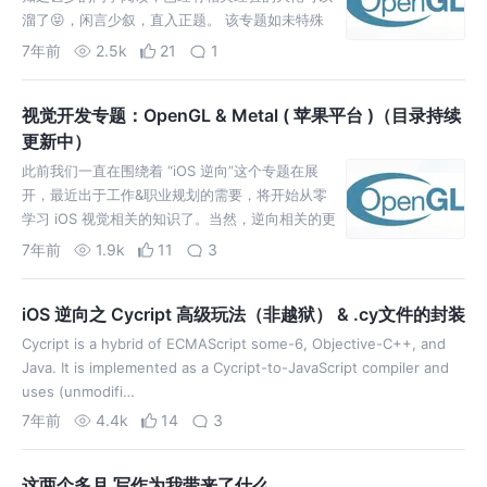
溜了😝，闲言少叙，直入正题。 该专题如未特殊
说明，默认使用核心模式，OpenGL 的版本在3.3
7年前
2.5k
21
1
以上即可。 一般它被认为是一个API (Application
Programming…
视觉开发专题：OpenGL & Metal ( 苹果平台 )（目录持续
更新中）
此前我们一直在围绕着 “iOS 逆向”这个专题在展
开，最近出于工作&职业规划的需要，将开始从零
学习 iOS 视觉相关的知识了。当然，逆向相关的更
新也会持续。 可能很多同学看到 OpenGL 会有一
7年前
1.9k
11
3
丝担忧：苹果不是从 iOS 12 开始已经正式弃用
OpenGL 了吗，现在学 O…
iOS 逆向之 Cycript 高级玩法（非越狱） & .cy文件的封装
Cycript is a hybrid of ECMAScript some-6, Objective-C++, and
Java. It is implemented as a Cycript-to-JavaScript compiler and
uses (unmodifi…
7年前
4.4k
14
3
这两个多月 写作为我带来了什么