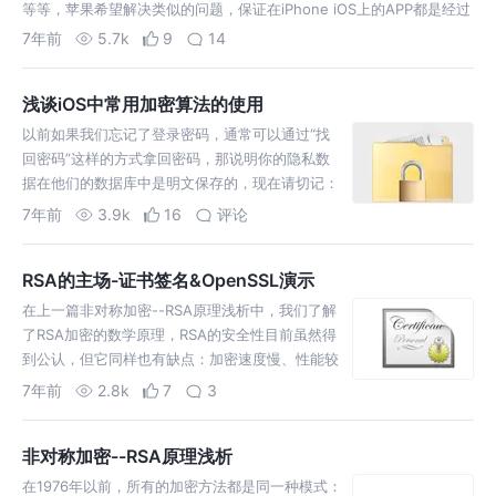
等等，苹果希望解决类似的问题，保证在iPhone iOS上的APP都是经过
苹果官方允许的，怎样保证呢？就是通过代码签名。 如果要实现验证，
7年前
5.7k
9
14
最简…
浅谈iOS中常用加密算法的使用
以前如果我们忘记了登录密码，通常可以通过“找
回密码”这样的方式拿回密码，那说明你的隐私数
据在他们的数据库中是明文保存的，现在请切记：
如果哪个平台还有这样的方式请立刻马上注销你的
7年前
3.9k
16
评论
账号，并避免在任何其他平台使用这个平台使用过
的密码。请坚信：在网络世界中，只要是明文存在
RSA的主场-证书签名&OpenSSL演示
或可逆的东西，…
在上一篇非对称加密--RSA原理浅析中，我们了解
了RSA加密的数学原理，RSA的安全性目前虽然得
到公认，但它同样也有缺点：加密速度慢、性能较
低，不适合对大文件直接做加密，需要加密的原始
7年前
2.8k
7
3
数据通常会先经过Base64、Hash、对称加密等处
理后，再用RSA对其进行加密，因此RSA最…
非对称加密--RSA原理浅析
在1976年以前，所有的加密方法都是同一种模式：