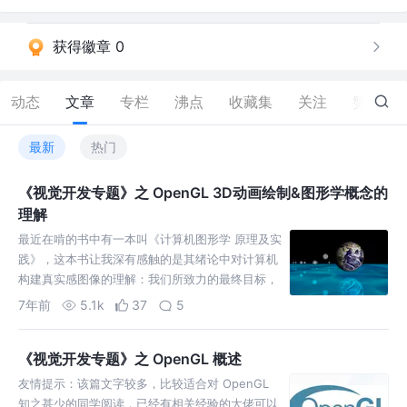
获得徽章 0
动态
文章
专栏
沸点
收藏集
关注
赞
20
最新
热门
《视觉开发专题》之 OpenGL 3D动画绘制&图形学概念的
理解
最近在啃的书中有一本叫《计算机图形学 原理及实
践》，这本书让我深有感触的是其绪论中对计算机
构建真实感图像的理解：我们所致力的最终目标，
是视觉形式的交流，而且主要都是与人的交流。 这
7年前
5.1k
37
5
句话的潜台词是：在求解图形学问题和构建模型时
需考虑人类视觉系统的影响。 我个人还是深有启发
《视觉开发专题》之 OpenGL 概述
的。 比…
友情提示：该篇文字较多，比较适合对 OpenGL
知之甚少的同学阅读，已经有相关经验的大佬可以