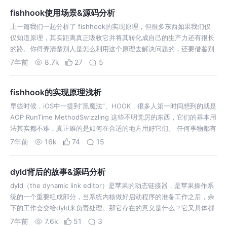
切都不言自明。写这篇文章的初衷，是希望我们都
fishhook使用场景&源码分析
能正确的看待焦…
上一篇我们一起分析了 fishhook的实现原理，但很多东西如果我们仅
仅知道原理，其实距离真正吸收它并将其转化成自己的生产力还有很长
的路。你得弄清楚别人是怎么利用这个原理去解决问题的，还要借鉴别
人的设计思想，再结合我们自己的思考不断地实践和总结，才能真正让
7年前
8.7k
27
5
知识成为自己的生产力。…
fishhook的实现原理浅析
早些时候，iOS中一提到“黑魔法”、HOOK，很多人第一时间想到的就是
AOP RunTime MethodSwizzling 这些不明觉厉的东西，它们的基本用
法其实都不难，真正难的是如何在合适的地方用好它们。 任何事物都有
两面性，越强大其可能带来的隐患也越具有毁灭性。苹果提供…
7年前
16k
74
15
dyld背后的故事&源码分析
dyld（the dynamic link editor）是苹果的动态链接器，是苹果操作系
统的一个重要组成部分，当系统内核做好启动程序的准备工作之后，余
下的工作会交给dyld来负责处理。那它存在的意义是什么？它又具体都
负责做些什么呢？这一篇我们一起来一探究竟。前方长篇预警~ 存…
7年前
7.6k
51
3