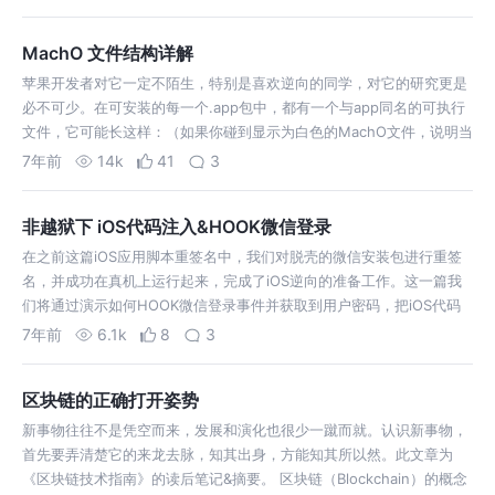
MachO 文件结构详解
苹果开发者对它一定不陌生，特别是喜欢逆向的同学，对它的研究更是
必不可少。在可安装的每一个.app包中，都有一个与app同名的可执行
文件，它可能长这样：（如果你碰到显示为白色的MachO文件，说明当
前用户对其没有可执行权限） 可以看到，该示例的MachO文件属于通
7年前
14k
41
3
用二进制文件（苹…
非越狱下 iOS代码注入&HOOK微信登录
在之前这篇iOS应用脚本重签名中，我们对脱壳的微信安装包进行重签
名，并成功在真机上运行起来，完成了iOS逆向的准备工作。这一篇我
们将通过演示如何HOOK微信登录事件并获取到用户密码，把iOS代码
注入的几种方式串起来做个简单地概述。不管做逆向还是正向开发，这
7年前
6.1k
8
3
些都能为你提供一些在应…
区块链的正确打开姿势
新事物往往不是凭空而来，发展和演化也很少一蹴而就。认识新事物，
首先要弄清楚它的来龙去脉，知其出身，方能知其所以然。此文章为
《区块链技术指南》的读后笔记&摘要。 区块链（Blockchain）的概念