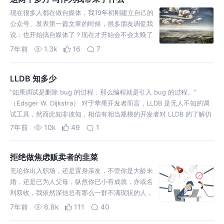
现在很多人都在做自媒体，我19年初刚建立自己的
公众号、发表第一篇文章的时候，很多朋友调侃我
说：也开始搞自媒体了？现在才开始会不会太晚了
啊？ 同事偶然间看到我在写博客，也会略带“惋惜”
7年前
1.3k
16
7
的语气说：这么费时间写博客，你到底收获有多大
呢？ 我相信很多人都有类似的看法和疑问。我就此
LLDB 知多少
谈谈自…
“如果调试是删除 bug 的过程，那么编程就是引入 bug 的过程。”
（Edsger W. Dijkstra） 对于苹果开发者而言，LLDB 是无人不知的调
试工具，然而此知非彼知，相信有相当规模的开发者对 LLDB 的了解仍
然停留于几个基础命令的使用，今天让我们来重新认识一下既…
7年前
10k
49
1
拒绝做焦虑贩卖者的韭菜
无论你出入职场，还是置身亲友，不管你是大龄未
婚，还是已为人父母，纵然你已小有成就，亦或名
利双收，我依然深信总有那么一群不满现状的人，
在各种圈子里、角色下、欲望中，被不同的焦虑环
7年前
6.8k
111
40
绕着，看看身边年龄相仿的同事、亲友的现状，一