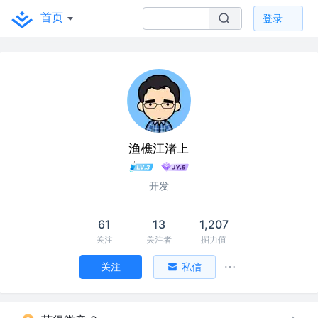
首页
登录
渔樵江渚上
开发
61
13
1,207
关注
关注者
掘力值
关注
私信