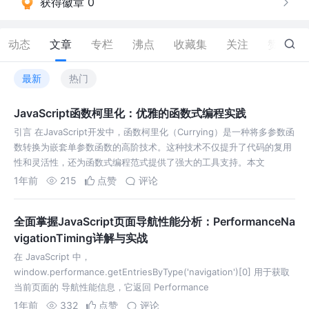
获得徽章 0
动态
文章
专栏
沸点
收藏集
关注
赞
10
最新
热门
JavaScript函数柯里化：优雅的函数式编程实践
引言 在JavaScript开发中，函数柯里化（Currying）是一种将多参数函
数转换为嵌套单参数函数的高阶技术。这种技术不仅提升了代码的复用
性和灵活性，还为函数式编程范式提供了强大的工具支持。本文
1年前
215
点赞
评论
全面掌握JavaScript页面导航性能分析：PerformanceNa
vigationTiming详解与实战
在 JavaScript 中，
window.performance.getEntriesByType('navigation')[0] 用于获取
当前页面的 导航性能信息，它返回 Performance
1年前
332
点赞
评论