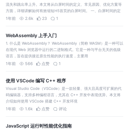
流失和跳出率上升。本文将从白屏时间的定义、常见原因、优化方案等
方面，详细讲解如何有效缩短H5首页的白屏时间。 一、白屏时间的定
义 白屏时
1年前
2.6k
23
1
WebAssembly 上手入门
1. 什么是 WebAssembly？ WebAssembly（简称 WASM）是一种可以
在现代 Web 浏览器中运行的二进制格式。它是一种与平台无关的低级
语言，旨在提供接近原生性能的执行速度，主要用
1年前
566
点赞
1
使用 VSCode 编写 C++ 程序
Visual Studio Code（VSCode）是一款轻量、强大且高度可扩展的代
码编辑器，支持多种编程语言，尤其在 C++ 开发中表现优异。本文将
介绍如何使用 VSCode 搭建 C++ 开发环境
1年前
1.6k
点赞
评论
JavaScript 运行时性能优化指南