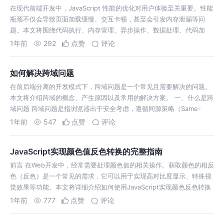
在现代前端开发中，JavaScript 性能的优化对用户体验至关重要。性能
瓶颈不仅会导致页面加载缓慢、交互卡顿，甚至会引发内存泄漏等问
题。本文将围绕代码执行、内存管理、异步操作、数据处理、代码加
载、性
1年前
292
点赞
评论
如何解决跨域问题
在前后端分离的开发模式下，跨域问题是一个常见且需要解决的问题。
本文将介绍跨域的概念、产生原因以及常用的解决方案。 一、什么是跨
域问题 跨域问题是指浏览器出于安全考虑，遵循同源策略（Same-
Origi
1年前
547
点赞
评论
JavaScript实现颜色值反色转换的完整指南
前言 在Web开发中，经常需要处理颜色值的相关操作。获取颜色的相反
色（反色）是一个常见的需求，它可以用于实现高对比度显示、特殊视
觉效果等功能。本文将详细介绍如何使用JavaScript实现颜色反色转换
1年前
777
点赞
评论