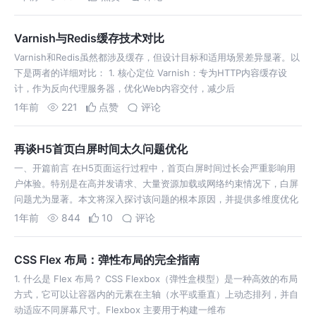
Varnish与Redis缓存技术对比
Varnish和Redis虽然都涉及缓存，但设计目标和适用场景差异显著。以
下是两者的详细对比： 1. 核心定位 Varnish：专为HTTP内容缓存设
计，作为反向代理服务器，优化Web内容交付，减少后
1年前
221
点赞
评论
再谈H5首页白屏时间太久问题优化
一、开篇前言 在H5页面运行过程中，首页白屏时间过长会严重影响用
户体验。特别是在高并发请求、大量资源加载或网络约束情况下，白屏
问题尤为显著。本文将深入探讨该问题的根本原因，并提供多维度优化
方案。 二、
1年前
844
10
评论
CSS Flex 布局：弹性布局的完全指南
1. 什么是 Flex 布局？ CSS Flexbox（弹性盒模型）是一种高效的布局
方式，它可以让容器内的元素在主轴（水平或垂直）上动态排列，并自
动适应不同屏幕尺寸。Flexbox 主要用于构建一维布