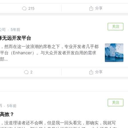
分享
215
关注
公司
5年前
·
择无远开发平台
，然而在这一波浪潮的席卷之下，专业开发者几乎都
台（Enhancer）。与大众开发者开发自用的需求
...
分享
2
关注
丙
5年前
·
更高效？
，没道理读者还不会啊，但是我一回头看完，那确实，我就写