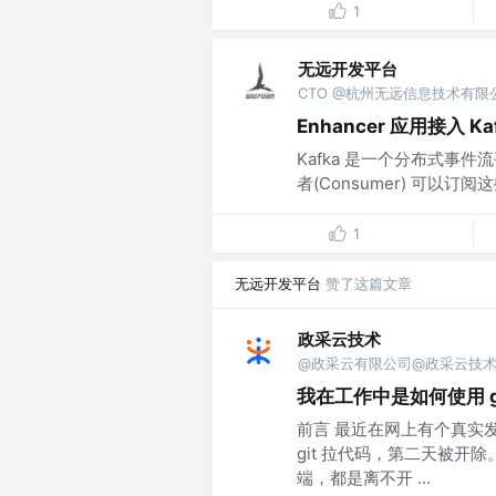
1
无远开发平台
CTO @杭州无远信息技术有限
Enhancer 应用接入 Ka
Kafka 是一个分布式事件流平台,
者(Consumer) 可以订阅
1
无远开发平台
赞了这篇文章
政采云技术
@政采云有限公司@政采云技
我在工作中是如何使用 gi
前言 最近在网上有个真实
git 拉代码，第二天被开
端，都是离不开 ...