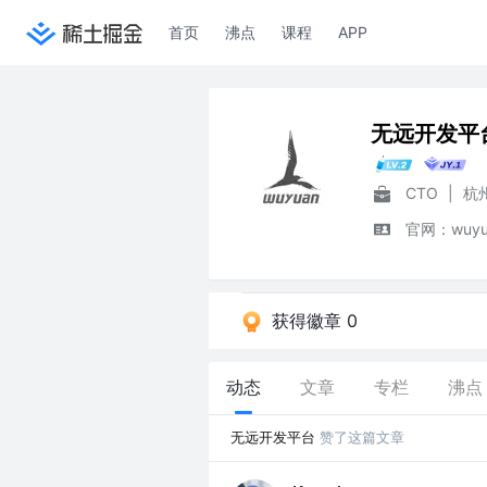
首页
沸点
课程
APP
无远开发平
CTO
|
官网：wuyua
获得徽章 0
动态
文章
专栏
沸点
无远开发平台
赞了这篇文章