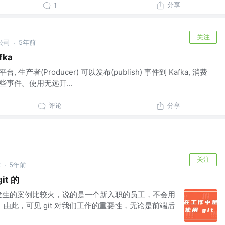
分享
1
关注
公司
5年前
·
fka
 生产者(Producer) 可以发布(publish) 事件到 Kafka, 消费
这些事件。使用无远开...
评论
分享
关注
术
5年前
·
t 的
发生的案例比较火，说的是一个新入职的员工，不会用
除。由此，可见 git 对我们工作的重要性，无论是前端后