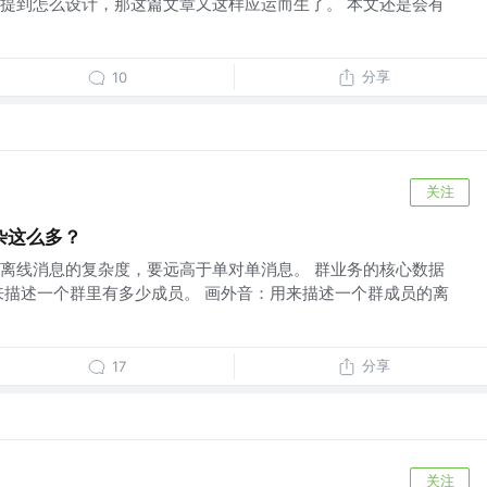
提到怎么设计，那这篇文章又这样应运而生了。 本文还是会有
分享
10
关注
杂这么多？
离线消息的复杂度，要远高于单对单消息。 群业务的核心数据
来描述一个群里有多少成员。 画外音：用来描述一个群成员的离
分享
17
关注