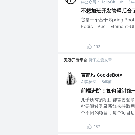
@公众号：HelloGitHub
5
·
不想加班开发管理后台了
它是一个基于 Spring Boot、S
Redis、Vue、Element
162
无远开发平台
赞了这篇文章
言萧凡_CookieBoty
AI实验室
5年前
·
前端进阶：如何设计统
几乎所有的项目都需要登录
都要通过登录系统来获取用
个不同的项目，每个项目后端
157