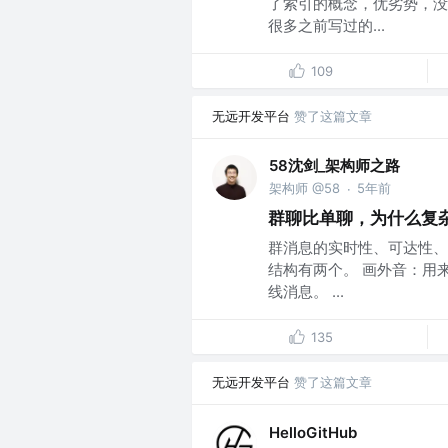
了索引的概念，优劣势，没
很多之前写过的...
109
无远开发平台
赞了这篇文章
58沈剑_架构师之路
架构师 @58
5年前
·
群聊比单聊，为什么复
群消息的实时性、可达性、
结构有两个。 画外音：用
线消息。 ...
135
无远开发平台
赞了这篇文章
HelloGitHub