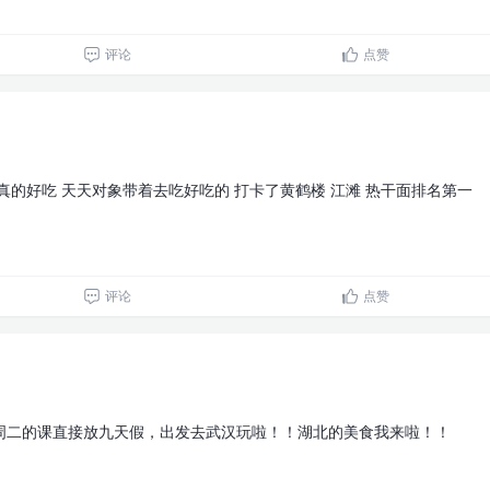
评论
点赞
真的好吃 天天对象带着去吃好吃的 打卡了黄鹤楼 江滩 热干面排名第一
评论
点赞
周二的课直接放九天假，出发去武汉玩啦！！湖北的美食我来啦！！