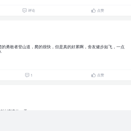
评论
点赞
爬的勇敢者登山道，爬的很快，但是真的好累啊，舍友健步如飞，一点
子
点赞
1
精神满满的一天
！！！