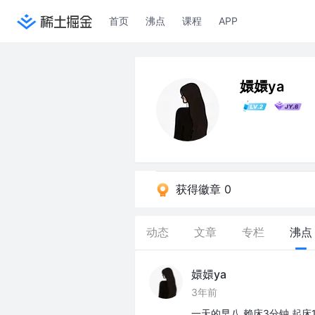
首页
沸点
课程
APP
嬛嬛ya
获得徽章 0
动态
文章
专栏
沸点
嬛嬛ya
3年前
一天的早八 赖床3分钟 起