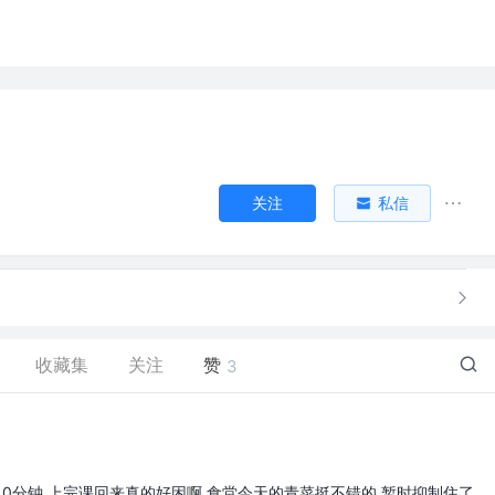
关注
私信
收藏集
关注
赞
3
床10分钟 上完课回来真的好困啊 食堂今天的青菜挺不错的 暂时抑制住了