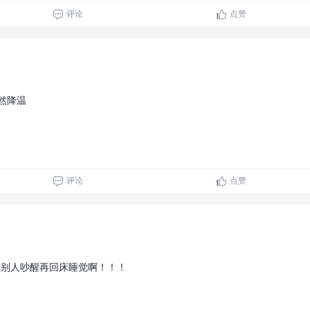
评论
点赞
然降温
评论
点赞
把别人吵醒再回床睡觉啊！！！