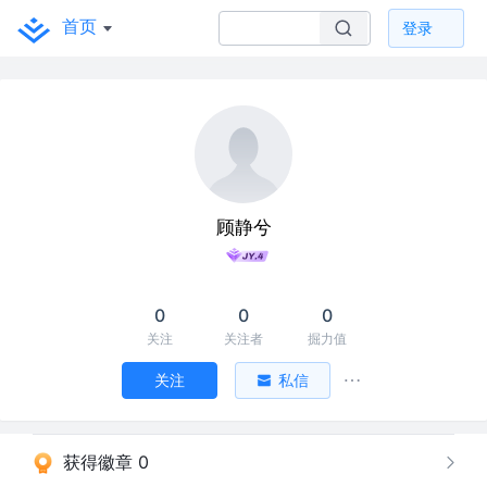
首页
登录
顾静兮
0
0
0
关注
关注者
掘力值
关注
私信
获得徽章 0