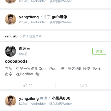
iOSer、Androider、偶尔抽风Weber
关注了
gufs镜像
yangzilong
iOSer、Androider、偶尔抽风Weber
赞了这篇文章
yangzilong
白河三
关注
5年前
cocoapods
在项目中第一次使用CocoaPods, 进行安装的时候使用这个
命令，在Podfile中增...
14
5
关注了
小呆呆666
yangzilong
iOSer、Androider、偶尔抽风Weber