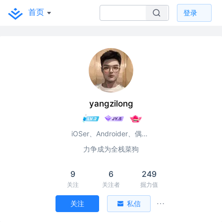
首页
登录
yangzilong
iOSer、Androider、偶尔抽风Weber
力争成为全栈菜狗
9
6
249
关注
关注者
掘力值
关注
私信