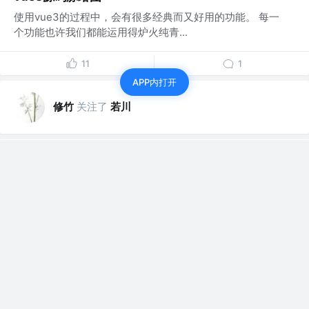
使用vue3的过程中，会有很多经典而又好用的功能。 每一
个功能也许我们都能运用得炉火纯青...
11
1
APP内打开
修竹
关注了
若川
修竹
关注了
尤小右
修竹
赞了这篇文章
啦啦啦___
关注
web前端
3年前
·
css实现水波纹
ui设计的元素有时候需要有一些动画效果，可以