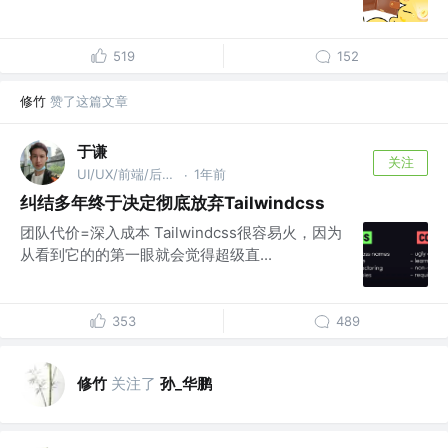
519
152
修竹
赞了这篇文章
于谦
关注
UI/UX/前端/后端/架构/相声
1年前
·
纠结多年终于决定彻底放弃Tailwindcss
团队代价=深入成本 Tailwindcss很容易火，因为
从看到它的的第一眼就会觉得超级直...
353
489
修竹
关注了
孙_华鹏