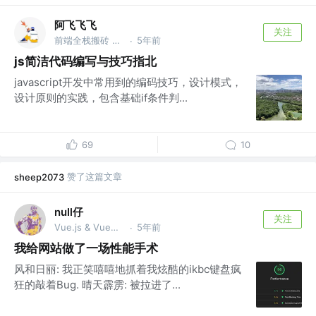
阿飞飞飞
关注
前端全栈搬砖 @公号 前端之帆
5年前
·
js简洁代码编写与技巧指北
javascript开发中常用到的编码技巧，设计模式，
设计原则的实践，包含基础if条件判...
69
10
赞了这篇文章
sheep2073
null仔
关注
Vue.js & VueUse团队成员、开源爱好者
5年前
·
我给网站做了一场性能手术
风和日丽: 我正笑嘻嘻地抓着我炫酷的ikbc键盘疯
狂的敲着Bug. 晴天霹雳: 被拉进了...