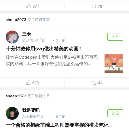
874
78
赞了这篇文章
sheep2073
三余
关注
公众号 @「前端进阶之路」
5年前
·
十分钟教你用svg做出精美的动画！
经常在Codepen上看到大侠们用SVG画出不可思
议的动画，我一直很好奇他们是怎么运作的...
673
44
赞了这篇文章
sheep2073
我是哪吒
关注
AI全栈架构师 @微服务分布式系统架构
5年前
·
一个合格的初级前端工程师需要掌握的模块笔记