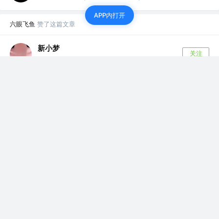
APP内打开
六眼飞鱼
赞了这篇文章
新小梦
关注
Android @快速记账
7年前
·
TCP/UDP协议详解...
本文主要讲的是传输层的两大重要协议TCP和
UDP，虽然在Android开发中，并不需要了...
178
4
六眼飞鱼
关注了
Hankkin
Android developer & Java developer
六眼飞鱼
赞了这篇文章