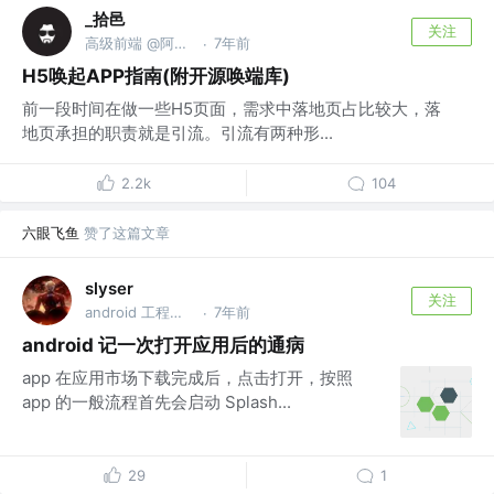
_拾邑
关注
高级前端 @阿里巴巴
7年前
·
H5唤起APP指南(附开源唤端库)
前一段时间在做一些H5页面，需求中落地页占比较大，落
地页承担的职责就是引流。引流有两种形...
2.2k
104
六眼飞鱼
赞了这篇文章
slyser
关注
android 工程师 @danlu
7年前
·
android 记一次打开应用后的通病
app 在应用市场下载完成后，点击打开，按照
app 的一般流程首先会启动 Splash...
29
1