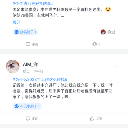
#今年遇到最好笑的事#
国足未能参赛让本届世界杯倒数第一变得扑朔迷离。
伊朗vs美国，主裁判马宁。…
展开
赞过
搞笑段子
评论
1
AIM_洋
硕士
·
3年前
#为什么2023年工作这么难找#
记得第一次通过中介进厂，他让我自我介绍一下，我一时
语塞，觉得好难受，后来掏了百把块后啥也没有就坐车回
家了，给我狠狠的上了一课，唉
今天学到了
评论
点赞