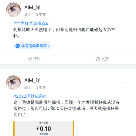
AIM_洋
硕士
·
3年前
#世界杯赛事概况#
阿根廷昨天虽然输了，但我还是相信梅西能碰起大力神
杯。
体育运动俱乐部
评论
点赞
AIM_洋
硕士
·
3年前
#2022理财成果#
这一毛钱是我最后的倔强，回顾一年才发现我好像从没有
富裕过，所以可以v我50买份肯德基吗，后天就是疯狂星
期四了。