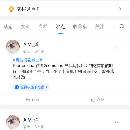
获得徽章 0
动态
文章
专栏
沸点
收藏集
关注
赞
340
AIM_洋
硕士
·
3年前
#抖腿必备歌曲#
Star unkind 作者2someone.当我写代码听到这首歌的时
候，我踹开了牛，自己犁了十亩地！别问为什么，就是这
么带劲！！
值得收藏的歌曲
评论
点赞
AIM_洋
硕士
·
3年前