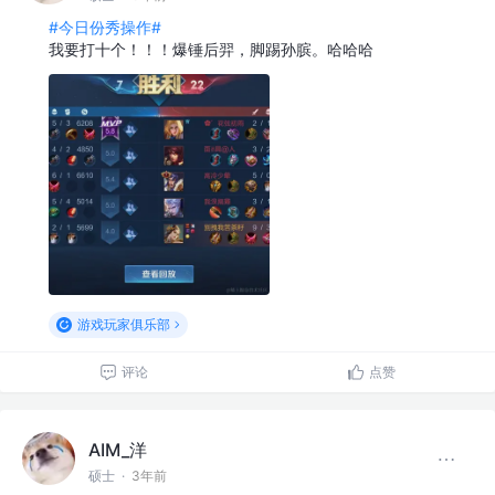
#今日份秀操作#
我要打十个！！！爆锤后羿，脚踢孙膑。哈哈哈
游戏玩家俱乐部
评论
点赞
AIM_洋
硕士
·
3年前