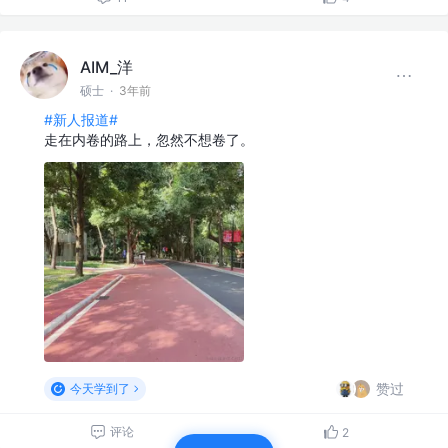
AIM_洋
硕士
·
3年前
#新人报道#
走在内卷的路上，忽然不想卷了。
赞过
今天学到了
评论
2