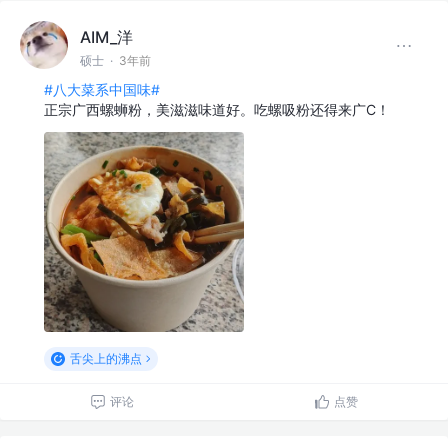
AIM_洋
硕士
·
3年前
#八大菜系中国味#
正宗广西螺蛳粉，美滋滋味道好。吃螺吸粉还得来广C！
舌尖上的沸点
评论
点赞