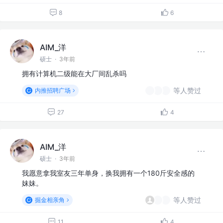
8
6
AIM_洋
硕士
·
3年前
拥有计算机二级能在大厂间乱杀吗
等人赞过
内推招聘广场
27
4
AIM_洋
硕士
·
3年前
我愿意拿我室友三年单身，换我拥有一个180斤安全感的
妹妹。
等人赞过
掘金相亲角
11
4