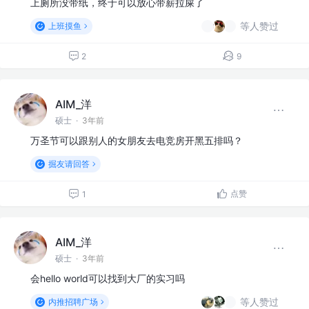
上厕所没带纸，终于可以放心带薪拉屎了
等人赞过
上班摸鱼
2
9
AIM_洋
硕士
·
3年前
万圣节可以跟别人的女朋友去电竞房开黑五排吗？
掘友请回答
点赞
1
AIM_洋
硕士
·
3年前
会hello world可以找到大厂的实习吗
等人赞过
内推招聘广场