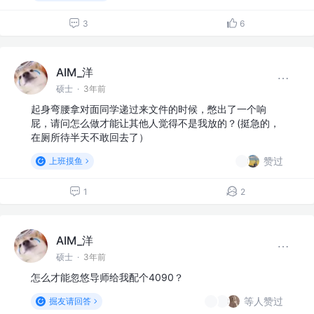
3
6
AIM_洋
硕士
·
3年前
起身弯腰拿对面同学递过来文件的时候，憋出了一个响
屁，请问怎么做才能让其他人觉得不是我放的？(挺急的，
在厕所待半天不敢回去了）
赞过
上班摸鱼
1
2
AIM_洋
硕士
·
3年前
怎么才能忽悠导师给我配个4090？
等人赞过
掘友请回答