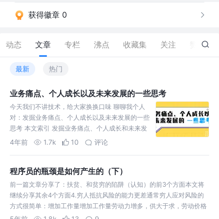
获得徽章 0
动态
文章
专栏
沸点
收藏集
关注
赞
26
最新
热门
业务痛点、个人成长以及未来发展的一些思考
今天我们不讲技术，给大家换换口味 聊聊我个人
对：发掘业务痛点、个人成长以及未来发展的一些
思考 本文索引 发掘业务痛点、个人成长和未来发
展的关系 如何发掘业务痛点 业务压力大怎么兼顾
4年前
1.7k
10
评论
个人成长 如何训练自
程序员的瓶颈是如何产生的（下）
前一篇文章分享了：扶贫、和贫穷的陷阱（认知）的前3个方面本文将
继续分享其余4个方面4.穷人抵抗风险的能力更差通常穷人应对风险的
方式很简单：增加工作量增加工作量劳动力增多，供大于求，劳动价格
更低都是兼职
5年前
1.8k
13
9