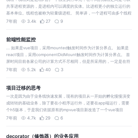
共享进程资源的，是进程内可以调度的实体。比进程更小的独立运行的
基本单位。线程也被称为轻量级进程。 简单讲，一个进程可由多个线程
构成，线程是进程的组成部分。 js是单线程的，但浏览器并不是，它是
7年前
3.4k
27
9
一般是多进程的。 一个页…
前端性能监控
... 如果是vue项目，采用mounted触发时间作为计算分界点。 如果是
react项目，采用componentDidMount触发时间作为计算分界点。 首
屏时间目前各家公司的计算方式不尽相同，但是所采用的，一定是在符
合各自公司真实情况的前提下，最接近于首屏时间的计算方式。 …
7年前
5.2k
40
3
项目迁移的思考
一次是因为由于业务线快速发展，现有的项目从一开始的孵化慢慢演变
成转转的基础业务，除了要在小程序运行外，还要在app端运行，需要
个h5版本，于是我们依据原有的mpvue项目新改造了一个vue项目
（mpvue说是可以转换成h5，但是如果页面复杂的话根本没法转
7年前
4.7k
29
6
换）。 另一次也是因为业…
decorator（修饰器）的业务应用