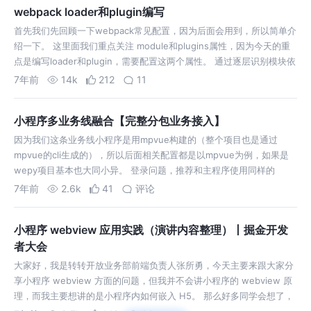
webpack loader和plugin编写
首先我们先回顾一下webpack常见配置，因为后面会用到，所以简单介
绍一下。 这里面我们重点关注 module和plugins属性，因为今天的重
点是编写loader和plugin，需要配置这两个属性。 通过逐层识别模块依
赖。（Commonjs、amd或者es6的import，w…
7年前
14k
212
11
小程序多业务线融合【完整分包业务接入】
因为我们这条业务线小程序是用mpvue构建的（整个项目也是通过
mpvue的cli生成的），所以后面相关配置都是以mpvue为例，如果是
wepy项目基本也大同小异。 登录问题，推荐和主程序使用同样的
cookie名称，这样可以通用一套用户信息，免得双方各维护一套，还能
7年前
2.6k
41
评论
避免重复授权。…
小程序 webview 应用实践（演讲内容整理）丨掘金开发
者大会
大家好，我是转转开放业务部前端负责人张所勇，今天主要来跟大家分
享小程序 webview 方面的问题，但我并不会讲小程序的 webview 原
理，而我主要想讲的是小程序内如何嵌入 H5。 那么好多同学会想了，