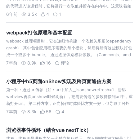
的代码进入该进程时，它将进行一次取值并留存在内存中。这意味着如
果创建一个单例对象，它将在每个传入的请求之间共享。 通常 Vue …
6年前
3.5k
4
1
webpack打包原理和基本配置
webpack 处理项目时，它会递归地构建一个依赖关系图(dependency
graph)，其中包含应用程序需要的每个模块，然后将所有这些模块打包
成一个或多个 bundle。 通过逐层识别模块依赖。（Commonjs、amd
或者es6的import，webpack都会对其进行…
7年前
8.9k
16
评论
小程序中h5页面onShow实现及跨页面通信方案
第一种：通过url传参（如：url中加入__isonshowrefresh=1，告诉
webview再次onshow时候刷新），把需要传递的参数拼接到url中，重
新打开url。 第二种方案，正向操作时体验比方案一好，但导致了另外
一个问题：操作跳转层级过深，尤其返回的时候简直让人崩…
7年前
8.3k
56
4
浏览器事件循环（结合vue nextTick）
线程：线程则是进程内的一个独立执行单元，在不同的线程之间是可以