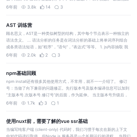
从 -2147483647 到 2147483647。 而无符号右移，则会影…
6年前
3.8k
14
3
AST 训练营
顾名思义，AST是一种类似树型的结构，其中每个节点表示一种独立的
语法含义。 ... 语法分析的任务是在词法分析的基础上将单词序列组合
成各类语法短语，如“程序”，“语句”，“表达式”等等。 1. js内容抽取 我
们可以通过node的fs模块，读取文件内容并抽离出script部分内…
6年前
2.0k
2
3
npm基础回顾
npm install还有很多其他使用方式，不常用，就不一一介绍了。 修订
号：当做了向下兼容的问题修正。先行版本号及版本编译信息可以加到
“主版本号.次版本号.修订号”的后面，作为延伸。 当主版本号升级后，
次版本号和修订号需要重置为0，次版本号进行升级后，修订版本需要
6年前
1.7k
3
1
重置为0。 …
使用nuxt前，需要了解的vue ssr基础
当编写纯客户端 (client-only) 代码时，我们习惯于每次在新的上下文
中对代码进行取值，但Node.js 服务器是一个长期运行的进程。 当我们