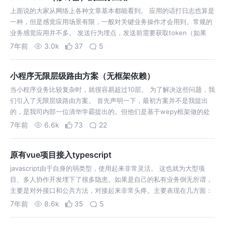
上面说的大家从网络上各种文章基本都能看到。 应用的话打日志也算是
一种，但是感觉应用场景有限，一般对关键业务操作才会用到。常规的
业务感觉应用并不多。 发送行为埋点，发送前需要获取token（如果
cookie中有就从本地获取，否则从接口获取。注：这个token和登录没
7年前
3.0k
37
5
关系，是用来计…
小程序无限层级路由方案（无框架依赖）
当小程序业务比较复杂时，就很容易超过10层。 为了解决这些问题，我
们引入了无限层级路由方案。 首先声明一下，最初方案并不是我提出
的，是我司内部一位清华学霸提出的。但他们是基于wepy框架做的处
理，由于我们用的是mpvue，所以对这个方案上做了修改，同时不依赖
7年前
6.6k
73
22
于框架。 虽然是改造…
原有vue项目接入typescript
javascript由于自身的弱类型，使用起来非常灵活。 这也就为大型项
目、多人协作开发埋下了很多隐患。如果是自己的私有业务倒无所谓，
主要是对外接口和公共方法，对接起来非常头疼。主要表现在几方面：
参数类型没有校验，怎么传都有，有时会出现一些由于类型转换带来的
7年前
8.6k
35
5
未知问题。 这就非…