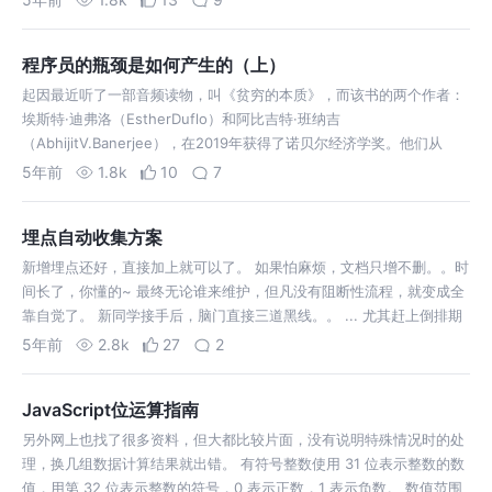
程序员的瓶颈是如何产生的（上）
起因最近听了一部音频读物，叫《贫穷的本质》，而该书的两个作者：
埃斯特·迪弗洛（EstherDuflo）和阿比吉特·班纳吉
（AbhijitV.Banerjee），在2019年获得了诺贝尔经济学奖。他们从
5年前
1.8k
10
7
埋点自动收集方案
新增埋点还好，直接加上就可以了。 如果怕麻烦，文档只增不删。。时
间长了，你懂的~ 最终无论谁来维护，但凡没有阻断性流程，就变成全
靠自觉了。 新同学接手后，脑门直接三道黑线。。 ... 尤其赶上倒排期
的项目。。 作为FE的你，是否有同感。。 这是客观事实。 所以埋点文
5年前
2.8k
27
2
档这个痛点必…
JavaScript位运算指南
另外网上也找了很多资料，但大都比较片面，没有说明特殊情况时的处
理，换几组数据计算结果就出错。 有符号整数使用 31 位表示整数的数
值，用第 32 位表示整数的符号，0 表示正数，1 表示负数。 数值范围