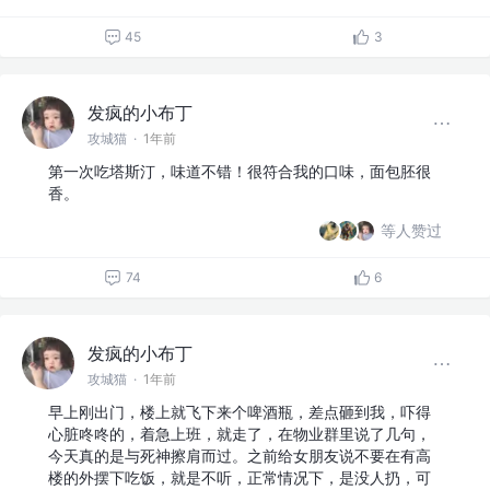
45
3
发疯的小布丁
攻城猫
·
1年前
第一次吃塔斯汀，味道不错！很符合我的口味，面包胚很
香。
等人赞过
74
6
发疯的小布丁
攻城猫
·
1年前
早上刚出门，楼上就飞下来个啤酒瓶，差点砸到我，吓得
心脏咚咚的，着急上班，就走了，在物业群里说了几句，
今天真的是与死神擦肩而过。之前给女朋友说不要在有高
楼的外摆下吃饭，就是不听，正常情况下，是没人扔，可