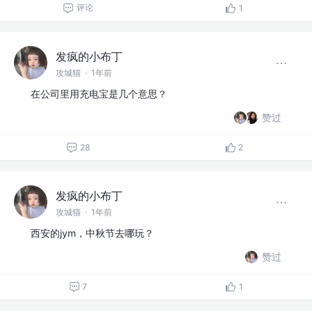
评论
1
发疯的小布丁
攻城猫
·
1年前
在公司里用充电宝是几个意思？
赞过
28
2
发疯的小布丁
攻城猫
·
1年前
西安的jym，中秋节去哪玩？
赞过
7
1