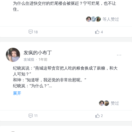
为什么住进快交付的烂尾楼会被驱赶？宁可烂尾，也不让
住。
等人赞过
18
4
发疯的小布丁
攻城猫
·
1年前
纪晓岚说：“燕城这帮贪官把人吃的粮食换成了麸糠，和大
人可知？”
和珅：“知道呀，我还觉的非常欣慰呢。”
纪晓岚：“为什么？”…
展开
赞过
11
2