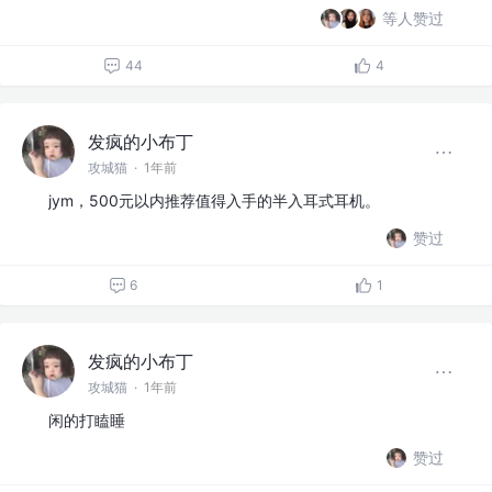
等人赞过
44
4
发疯的小布丁
攻城猫
·
1年前
jym，500元以内推荐值得入手的半入耳式耳机。
赞过
6
1
发疯的小布丁
攻城猫
·
1年前
闲的打瞌睡
赞过