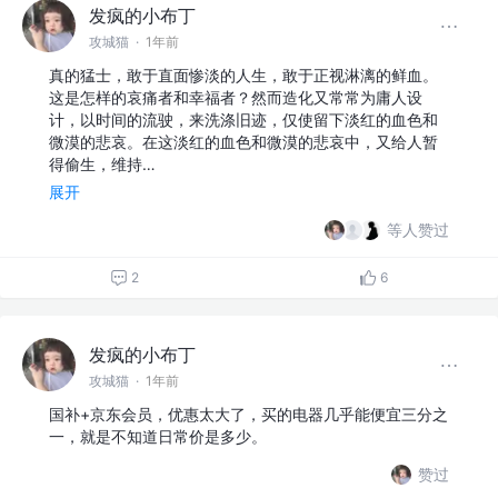
发疯的小布丁
攻城猫
·
1年前
真的猛士，敢于直面惨淡的人生，敢于正视淋漓的鲜血。
这是怎样的哀痛者和幸福者？然而造化又常常为庸人设
计，以时间的流驶，来洗涤旧迹，仅使留下淡红的血色和
微漠的悲哀。在这淡红的血色和微漠的悲哀中，又给人暂
得偷生，维持…
展开
等人赞过
2
6
发疯的小布丁
攻城猫
·
1年前
国补+京东会员，优惠太大了，买的电器几乎能便宜三分之
一，就是不知道日常价是多少。
赞过