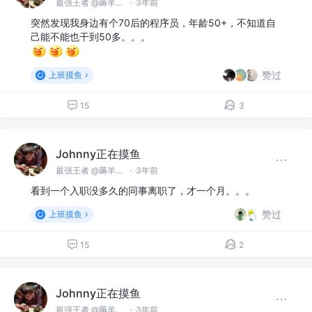
最强王者 @薅羊毛宇宙中心有限公司
·
3年前
突然发现我身边有个70后的程序员，年龄50+，不知道自
己能不能也干到50多。。。
赞过
上班摸鱼
15
3
Johnny正在摸鱼
最强王者 @薅羊毛宇宙中心有限公司
·
3年前
看到一个入职没多久的同事离职了，才一个月。。。
赞过
上班摸鱼
15
2
Johnny正在摸鱼
最强王者 @薅羊毛宇宙中心有限公司
·
3年前