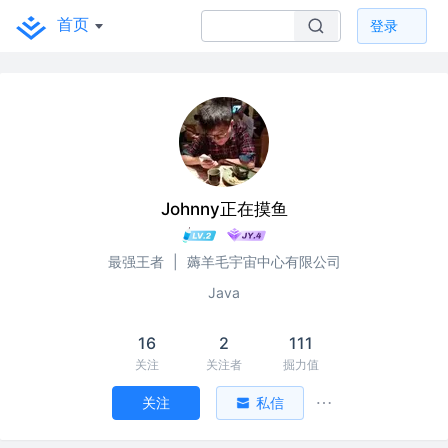
首页
登录
Johnny正在摸鱼
最强王者
|
薅羊毛宇宙中心有限公司
Java
16
2
111
关注
关注者
掘力值
关注
私信