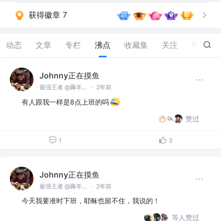
获得徽章 7
动态
文章
专栏
沸点
收藏集
关注
赞
9
Johnny正在摸鱼
最强王者 @薅羊毛宇宙中心有限公司
·
2年前
有人跟我一样是8点上班的吗
赞过
1
3
Johnny正在摸鱼
最强王者 @薅羊毛宇宙中心有限公司
·
2年前
今天我要准时下班，耶稣也留不住，我说的！
等人赞过