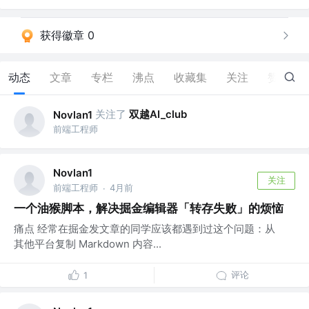
获得徽章 0
动态
文章
专栏
沸点
收藏集
关注
赞
10
关注了
双越AI_club
Novlan1
前端工程师
Novlan1
关注
前端工程师
4月前
·
一个油猴脚本，解决掘金编辑器「转存失败」的烦恼
痛点 经常在掘金发文章的同学应该都遇到过这个问题：从
其他平台复制 Markdown 内容...
评论
1