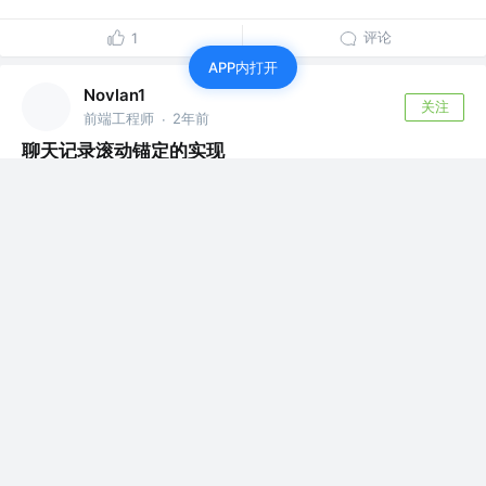
评论
1
APP内打开
Novlan1
关注
前端工程师
2年前
·
聊天记录滚动锚定的实现
有个项目需要用到IM聊天功能，在向上翻更多聊天记录时，
需要将位置固定，也就是加载更多时不...
11
8
Novlan1
关注
前端工程师
2年前
·
关键词编译的类型提示
基础库跨平台的方式是，在编译阶段用webpack plugin替
换关键词，比如下面的代码...
评论
0