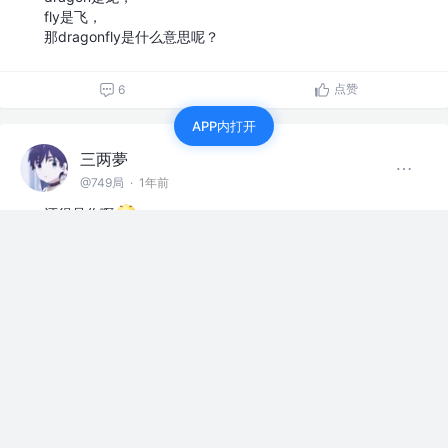
fly是飞，
那dragonfly是什么意思呢？
点赞
6
APP内打开
三两夢
@749局
·
1年前
还得是你啊
等人赞过
25
34