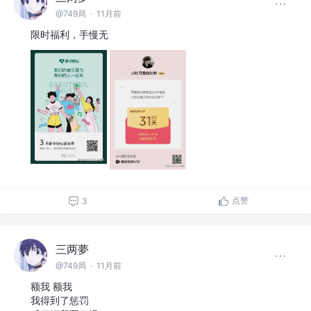
@749局
·
11月前
限时福利，手慢无
点赞
3
三两夢
@749局
·
11月前
额我 额我
我得到了惩罚