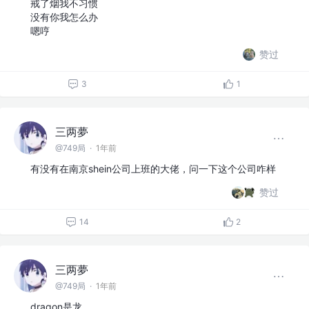
戒了烟我不习惯
没有你我怎么办
嗯哼
赞过
3
1
三两夢
@749局
·
1年前
有没有在南京shein公司上班的大佬，问一下这个公司咋样
赞过
14
2
三两夢
@749局
·
1年前
dragon是龙，