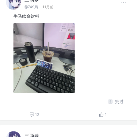
@749局
·
11月前
牛马续命饮料
赞过
12
1
三两夢