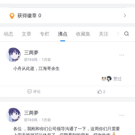
获得徽章 0
动态
文章
专栏
沸点
收藏集
关注
赞
0
三两夢
@749局
·
1月前
小舟从此逝，江海寄余生
赞过
评论
2
三两夢
@749局
·
1月前
各位 ，我刚和你们公司领导沟通了一下，这周你们只需要
上四天班就可以休息了。仅限看到的朋友，切勿外传