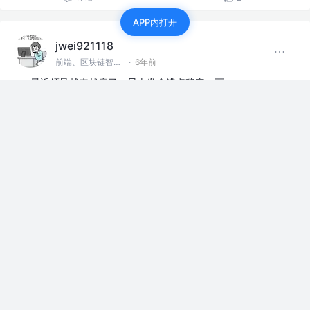
APP内打开
jwei921118
前端、区块链智能合约
·
6年前
最近领导越来越疯了，早上发个沸点稳定一下
赞过
上班摸鱼
3
1
jwei921118
前端、区块链智能合约
·
7年前
马上就办理好离职手续了，我下酝酿等会如何走出六亲不
认的步伐。。。
评论
点赞