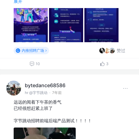
展开
赞过
内推招聘广场
10
3
bytedance68586
hr @字节跳动
·
7年前
远远的闻着下午茶的香气
已经很想赶紧上班了
字节跳动招聘前端后端产品测试！！！！