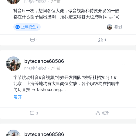
hr @字节跳动
·
7年前
抖音hr一枚，想问各位大佬，做音视频和特效开发的一般
都在什么圈子里出没啊，拉我进去聊聊天也成啊(๑`灬´๑)
赞过
上班摸鱼
1
1
bytedance68586
hr @字节跳动
·
7年前
字节跳动抖音#音视频/特效开发团队#校招社招实习！#
北京、上海等地均有大量岗位空缺，各个职级均在招聘中
简历直投 → fashouxiang.…
展开
点赞
3
bytedance68586