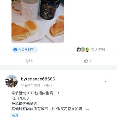
等人赞过
今天学到了
5
4
bytedance68586
hr @字节跳动
·
7年前
字节跳动2019校招内推码！！！
KDH7DUB
免笔试优先筛选！
其他所有岗位所有城市，社招/实习都在招聘！…
展开