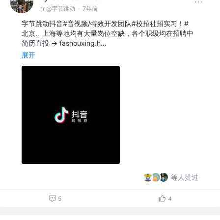
hr @字节跳动
·
7年前
字节跳动抖音#音视频/特效开发团队#校招社招实习！#
北京、上海等地均有大量岗位空缺，各个职级均在招聘中
简历直投 → fashouxing.h…
展开
等人赞过
5
4