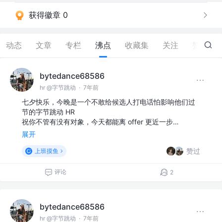
获得徽章 0
动态
文章
专栏
沸点
收藏集
关注
赞
35
bytedance68586
hr @字节跳动
·
7年前
七夕快乐，今晚是一个不敢给候选人打电话怕影响他们过
节的字节跳动 HR
祝你不管有没有对象，今天都能离 offer 更近一步…
展开
赞过
上班摸鱼
评论
2
bytedance68586
hr @字节跳动
·
7年前