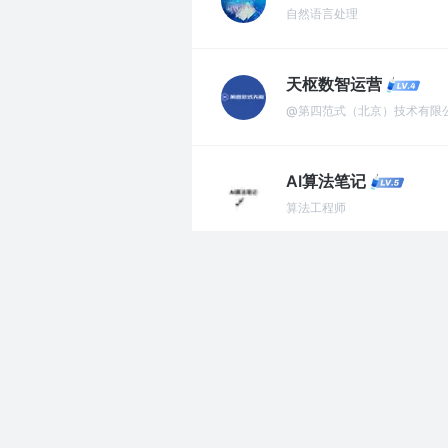
自然语言处理
天枢数智运营
@第四范式（北京）技术有限
AI算法笔记
算法工程师
周小叨
Python TensorFlow PHP
超人汪小建
架构师&人工智能 @公众号【