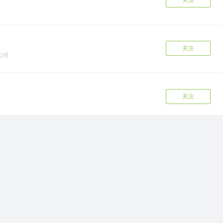
关注
公司
关注
关注
关注
远洋号】