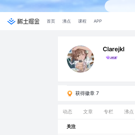
首页
沸点
课程
APP
Clarejkl
获得徽章 7
动态
文章
专栏
沸点
关注