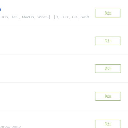
关注
移动大前端开发@xOS【iOS、HOS、AOS、MacOS、WinOS】【C、C++、OC、Swift、Dart、JS(vue、node】 @系统学习,深度思考
关注
关注
关注
关注
：林三心的挖掘机