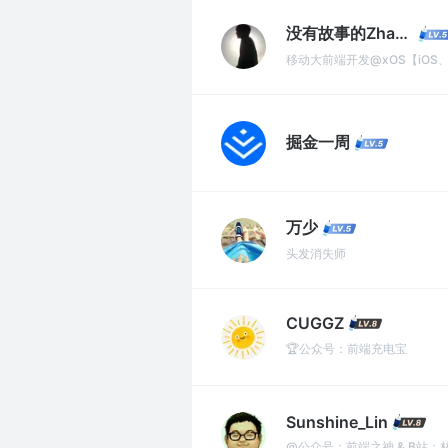
没有故事的Zhang同学
掘金一周
万少
头发消失师
CUGGZ
🏆公众号：前端充电宝
Sunshine_Lin
@公众号：前端之神 & B站