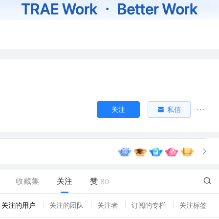
关注
私信
收藏集
关注
赞
80
关注的用户
关注的团队
关注者
订阅的专栏
关注标签