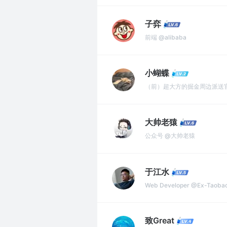
子弈
前端 @alibaba
小蝴蝶
（前）超大方的掘金周边派送官
大帅老猿
公众号 @大帅老猿
于江水
Web Developer @Ex-Taoba
致Great