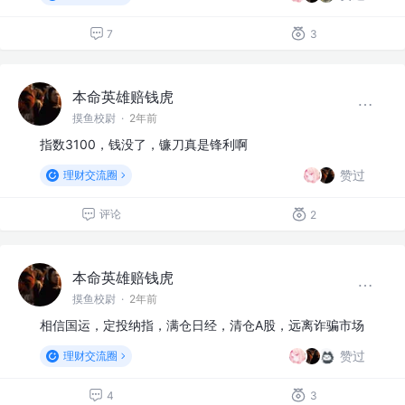
7
3
本命英雄赔钱虎
摸鱼校尉
·
2年前
指数3100，钱没了，镰刀真是锋利啊
赞过
理财交流圈
评论
2
本命英雄赔钱虎
摸鱼校尉
·
2年前
相信国运，定投纳指，满仓日经，清仓A股，远离诈骗市场
赞过
理财交流圈
4
3