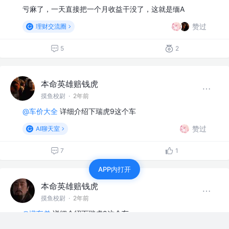
亏麻了，一天直接把一个月收益干没了，这就是缅A
赞过
理财交流圈
5
2
本命英雄赔钱虎
摸鱼校尉
·
2年前
@车价大全
详细介绍下瑞虎9这个车
赞过
AI聊天室
7
1
APP内打开
本命英雄赔钱虎
摸鱼校尉
·
2年前
@懂车弟
详细介绍下瑞虎9这个车