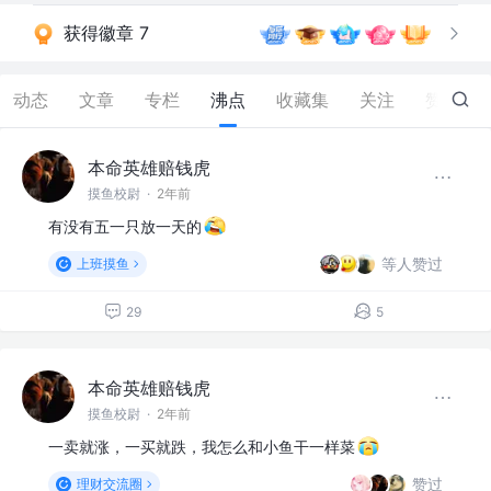
获得徽章 7
动态
文章
专栏
沸点
收藏集
关注
赞
2.4K
本命英雄赔钱虎
摸鱼校尉
·
2年前
有没有五一只放一天的
等人赞过
上班摸鱼
29
5
本命英雄赔钱虎
摸鱼校尉
·
2年前
一卖就涨，一买就跌，我怎么和小鱼干一样菜
赞过
理财交流圈