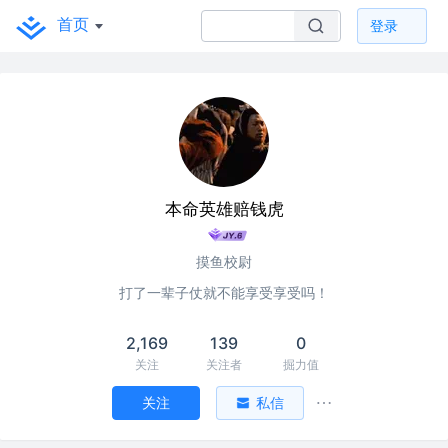
首页
登录
本命英雄赔钱虎
摸鱼校尉
打了一辈子仗就不能享受享受吗！
2,169
139
0
关注
关注者
掘力值
关注
私信