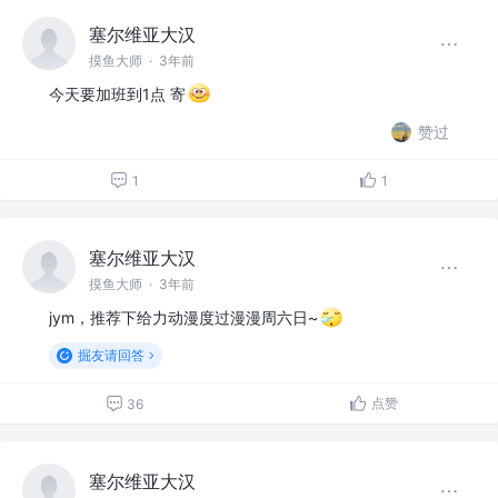
塞尔维亚大汉
摸鱼大师
·
3年前
今天要加班到1点 寄
赞过
1
1
塞尔维亚大汉
摸鱼大师
·
3年前
jym，推荐下给力动漫度过漫漫周六日~
掘友请回答
点赞
36
塞尔维亚大汉