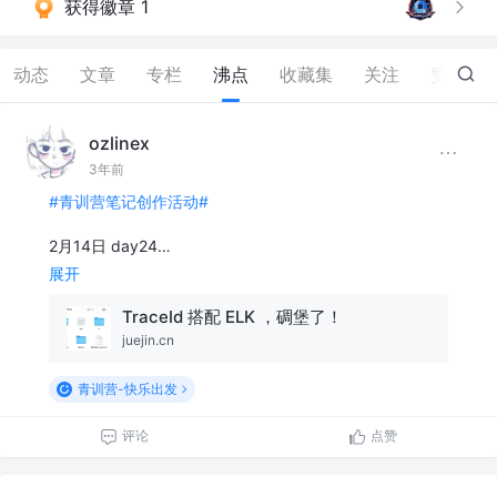
获得徽章 1
动态
文章
专栏
沸点
收藏集
关注
赞
2
ozlinex
3年前
#青训营笔记创作活动#
2月14日 day24…
展开
TraceId 搭配 ELK ，碉堡了！
juejin.cn
青训营-快乐出发
评论
点赞