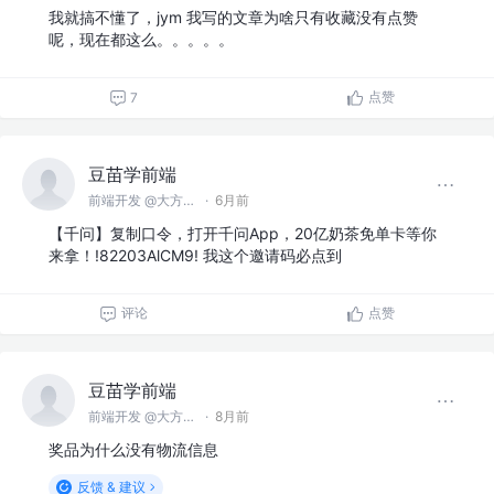
我就搞不懂了，jym 我写的文章为啥只有收藏没有点赞
呢，现在都这么。。。。。
点赞
7
豆苗学前端
前端开发 @大方软件
·
6月前
【千问】复制口令，打开千问App，20亿奶茶免单卡等你
来拿！!82203AlCM9! 我这个邀请码必点到
评论
点赞
豆苗学前端
前端开发 @大方软件
·
8月前
奖品为什么没有物流信息
反馈 & 建议