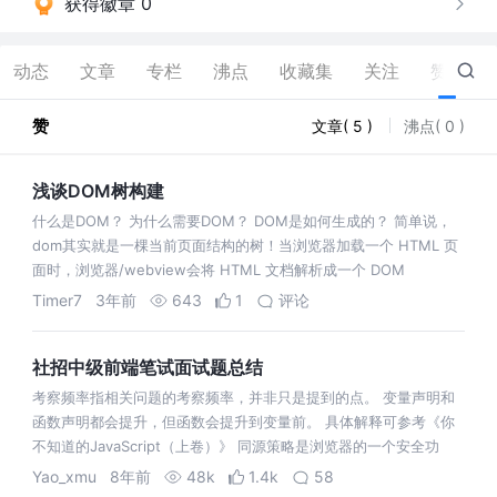
获得徽章 0
动态
文章
专栏
沸点
收藏集
关注
赞
5
赞
文章( 5 )
沸点( 0 )
浅谈DOM树构建
什么是DOM？ 为什么需要DOM？ DOM是如何生成的？ 简单说，
dom其实就是一棵当前页面结构的树！当浏览器加载一个 HTML 页
面时，浏览器/webview会将 HTML 文档解析成一个 DOM
Timer7
3年前
643
1
评论
社招中级前端笔试面试题总结
考察频率指相关问题的考察频率，并非只是提到的点。 变量声明和
函数声明都会提升，但函数会提升到变量前。 具体解释可参考《你
不知道的JavaScript（上卷）》 同源策略是浏览器的一个安全功
能，不同源的客户端脚本在没有明确授权的情况下，不能读写对方资
Yao_xmu
8年前
48k
1.4k
58
源。若地址里面的协议、域名和端…