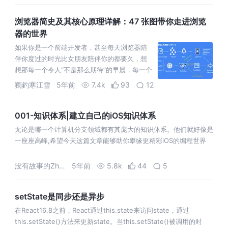
浏览器简史及其核心原理详解：47 张图带你走进浏览
器的世界
如果你是一个前端开发者，甚至每天浏览器陪
伴你度过的时光比女朋友陪伴你的都要久，想
想那每一个令人“不是那么期待”的早晨，每一个
争分夺秒完成任务的黄昏，只有浏览器和编辑
獨釣寒江雪
5年前
7.4k
93
12
器一直是你忠实的伙伴。
001-知识体系|建立自己的iOS知识体系
无论是哪一个计算机分支领域都有其庞大的知识体系。他们就好像是
一座座高峰,希望今天这篇文章能够助你攀缘更精彩iOS的编程世界
没有故事的Zhang同学
5年前
5.8k
44
5
setState是同步还是异步
在React16.8之前，React通过this.state来访问state，通过
this.setState()方法来更新state。当this.setState()被调用的时