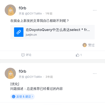
f0rb
开发 @DOYToWin
·
1年前
在掘金上新发的文章我自己都刷不到呢？
在DoyotoQuery中怎么表达select * from t where id = ? or (name = ? and age = ?) - 掘金
juejin.cn
赞过
评论
1
f0rb
开发 @DOYToWin
·
3年前
[优化]
问题描述：总是推荐已经看过的内容
反馈 & 建议