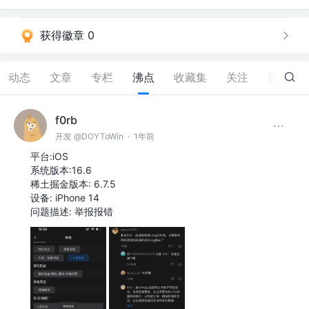
获得徽章 0
动态
文章
专栏
沸点
收藏集
关注
赞
39
f0rb
开发 @DOYToWin
·
1年前
平台:iOS
系统版本:16.6
稀土掘金版本: 6.7.5
设备: iPhone 14
问题描述: 举报报错