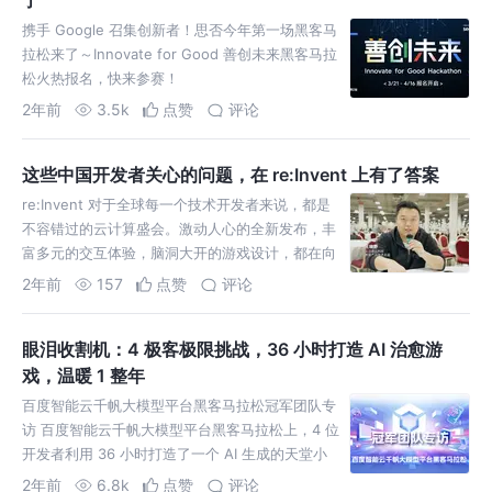
了
携手 Google 召集创新者！思否今年第一场黑客马
拉松来了～Innovate for Good 善创未来黑客马拉
松火热报名，快来参赛！
2年前
3.5k
点赞
评论
这些中国开发者关心的问题，在 re:Invent 上有了答案
re:Invent 对于全球每一个技术开发者来说，都是
不容错过的云计算盛会。激动人心的全新发布，丰
富多元的交互体验，脑洞大开的游戏设计，都在向
世界展示着亚马逊云科技无处不在的云，以及面向
2年前
157
点赞
评论
未来的创新。
眼泪收割机：4 极客极限挑战，36 小时打造 AI 治愈游
戏，温暖 1 整年
百度智能云千帆大模型平台黑客马拉松冠军团队专
访 百度智能云千帆大模型平台黑客马拉松上，4 位
开发者利用 36 小时打造了一个 AI 生成的天堂小
岛，并将其命名为 “云端回响 Cloud Echoes
2年前
6.8k
点赞
评论