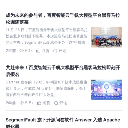
成为未来的参与者，百度智能云千帆大模型平台黑客马拉
松圆满落幕
11 月 26 日，百度智能云千帆大模型平台黑客马拉
松在北京顺利落下帷幕。本次黑客马拉松由百度智
能云主办，SegmentFault 思否承办，以“生成未
来，为我所用”为主题。
2年前
6.1k
点赞
评论
共赴未来！百度智能云千帆大模型平台黑客马拉松即刻开
启报名
Gartner 发布的《2023 年中国 ICT 技术成熟度曲
线》显示，生成式 AI 目前处于期望膨胀期，预计
将在两到五年内产生巨大效益。
2年前
5.5k
点赞
评论
SegmentFault 旗下开源问答软件 Answer 入选 Apache
孵化器