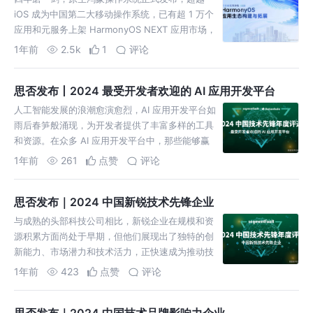
iOS 成为中国第二大移动操作系统，已有超 1 万个
应用和元服务上架 HarmonyOS NEXT 应用市场，
满足了消费者 99.9% 的使用时长。 与此同
1年前
2.5k
1
评论
思否发布丨2024 最受开发者欢迎的 AI 应用开发平台
人工智能发展的浪潮愈演愈烈，AI 应用开发平台如
雨后春笋般涌现，为开发者提供了丰富多样的工具
和资源。在众多 AI 应用开发平台中，那些能够赢
得开发者广泛认可与使用的平台，无疑是推动人工
1年前
261
点赞
评论
智能广泛应用和创
思否发布｜2024 中国新锐技术先锋企业
与成熟的头部科技公司相比，新锐企业在规模和资
源积累方面尚处于早期，但他们展现出了独特的创
新能力、市场潜力和技术活力，正快速成为推动技
术进步和行业发展的重要力量。这些企业能够敏锐
1年前
423
点赞
评论
捕捉市场脉动，高效推出符