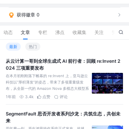
获得徽章 0
动态
文章
专栏
沸点
收藏集
关注
赞
605
最新
热门
从云计算一哥到全球生成式 AI 前行者：回顾 re:Invent 2
024 三项重要发布
在本月初刚刚落下帷幕的 re:Invent 上，亚马逊云
科技以“厚积薄发”的姿态，带来了多项重量级发
布，从全新一代的 Amazon Nova 多模态大模型系
列，到性能强悍的 Trainium 2 和
1年前
3.4k
点赞
评论
SegmentFault 思否开发者系列沙龙：共筑生态，共创未
来
四年磨一剑，原生鸿蒙操作系统正式发布，超越