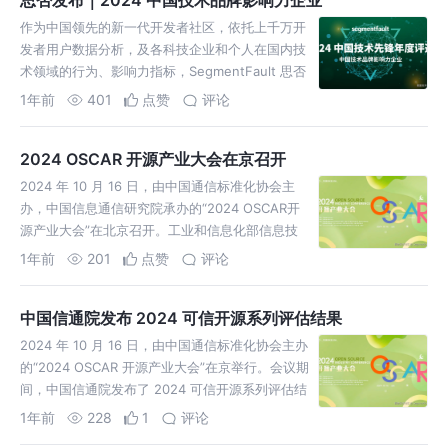
思否发布｜2024 中国技术品牌影响力企业
作为中国领先的新一代开发者社区，依托上千万开
发者用户数据分析，及各科技企业和个人在国内技
术领域的行为、影响力指标，SegmentFault 思否
推出了 「中国技术先锋」 年度评选。
1年前
401
点赞
评论
2024 OSCAR 开源产业大会在京召开
2024 年 10 月 16 日，由中国通信标准化协会主
办，中国信息通信研究院承办的“2024 OSCAR开
源产业大会”在北京召开。工业和信息化部信息技
术发展司软件产业处处长李琰，中国信息通信研究
1年前
201
点赞
评论
院党
中国信通院发布 2024 可信开源系列评估结果
2024 年 10 月 16 日，由中国通信标准化协会主办
的“2024 OSCAR 开源产业大会”在京举行。会议期
间，中国信通院发布了 2024 可信开源系列评估结
果，中国信通院云大所所长何宝宏为通过
1年前
228
1
评论