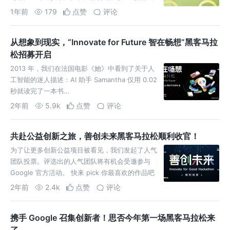
人才短缺等多重挑战。在此背景下，各地方政府如
1年前
179
点赞
评论
何推动开源体系建设？如何
从想象到现实，“Innovate for Future 智在畅想”黑客马拉
松招募开启
2013 年，我们在法国电影《她》中看到了关于人
工智能的迷人描述：AI 助手 Samantha 仅用 0.02
秒就读完了一本书...
2年前
5.9k
点赞
评论
共赴公益创新之旅，善创未来黑客马拉松顺利收官！
为了让更多创新公益项目被看见，我们发起了人气
团队投票。评选出的人气团队将有机会受邀参与
Google 官方活动。 快来 pick 你最喜欢的作品吧
～
2年前
2.4k
点赞
评论
携手 Google 召集创新者！思否今年第一场黑客马拉松来