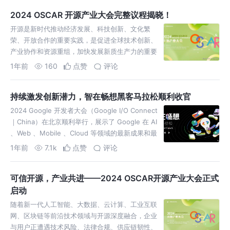
2024 OSCAR 开源产业大会完整议程揭晓！
开源是新时代推动经济发展、科技创新、文化繁
荣、开放合作的重要实践，是促进全球技术创新、
产业协作和资源重组，加快发展新质生产力的重要
路径。 随着开源在新一代信息技术中的应用持续深
1年前
160
点赞
评论
化，开源体系建设对促进技
持续激发创新潜力，智在畅想黑客马拉松顺利收官
2024 Google 开发者大会（Google I/O Connect
｜China）在北京顺利举行，展示了 Google 在 AI
、Web 、Mobile 、Cloud 等领域的最新成果和最
佳实践
1年前
7.1k
点赞
评论
可信开源，产业共进——2024 OSCAR开源产业大会正式
启动
随着新一代人工智能、大数据、云计算、工业互联
网、区块链等前沿技术领域与开源深度融合，企业
与用户正遭遇技术风险、法律合规、供应链韧性、