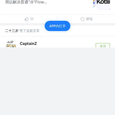
用以解决普通“冷”Flow...
评论
11
APP内打开
二十三岁
赞了这篇文章
CaptainZ
关注
Software Engineer @摸🐳生产队一组
1年前
·
Kotlin Flow 全面解析：从基础到高级
分享个人对于 kotlin flow 的一些观点，发掘那些
在角落，却又异常重要的知识点，...
26
5
二十三岁
赞了这篇文章
潇风寒月
关注