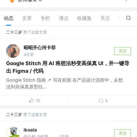
动态
文章
专栏
沸点
收藏集
关注
赞
1.1K
二十三岁
赞了这篇文章
昭昭开心河卡菲
关注
4月前
Google Stitch 用 AI 将想法秒变高保真 UI，并一键导
出 Figma / 代码
Google Stitch 指南 📌 写在前面 在产品设计流程中，从想
法到高保真原型往...
10
5
二十三岁
赞了这篇文章
ikoala
关注
伪全栈 @程序员成长指北
1月前
·