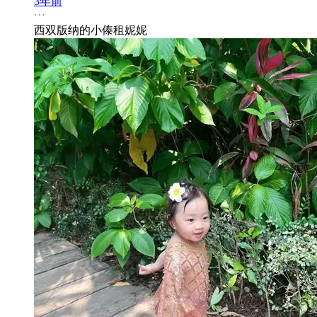
3年前
西双版纳的小傣租妮妮