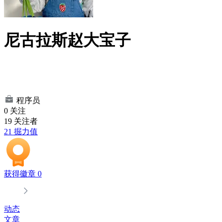
尼古拉斯赵大宝子
程序员
0
关注
19
关注者
21
掘力值
获得徽章 0
动态
文章