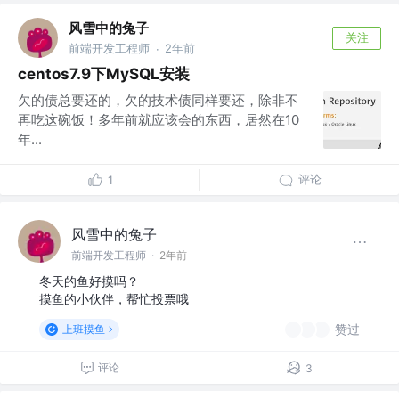
风雪中的兔子
关注
前端开发工程师
2年前
·
centos7.9下MySQL安装
欠的债总要还的，欠的技术债同样要还，除非不
再吃这碗饭！多年前就应该会的东西，居然在10
年...
评论
1
风雪中的兔子
前端开发工程师
·
2年前
冬天的鱼好摸吗？
摸鱼的小伙伴，帮忙投票哦
赞过
上班摸鱼
评论
3