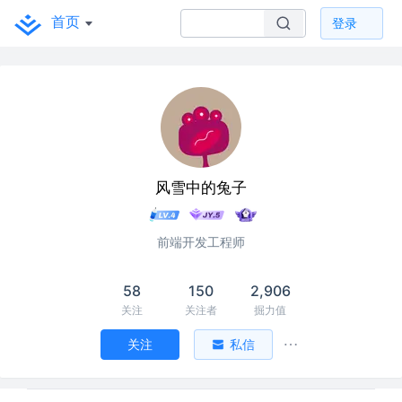
首页
登录
风雪中的兔子
前端开发工程师
58
150
2,906
关注
关注者
掘力值
关注
私信