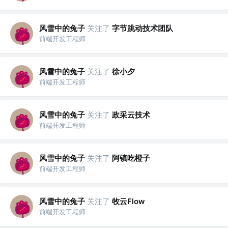
风雪中的兔子
关注了
字节跳动技术团队
前端开发工程师
风雪中的兔子
关注了
徐小夕
前端开发工程师
风雪中的兔子
关注了
政采云技术
前端开发工程师
风雪中的兔子
关注了
阿镇吃橙子
前端开发工程师
风雪中的兔子
关注了
牧云Flow
前端开发工程师