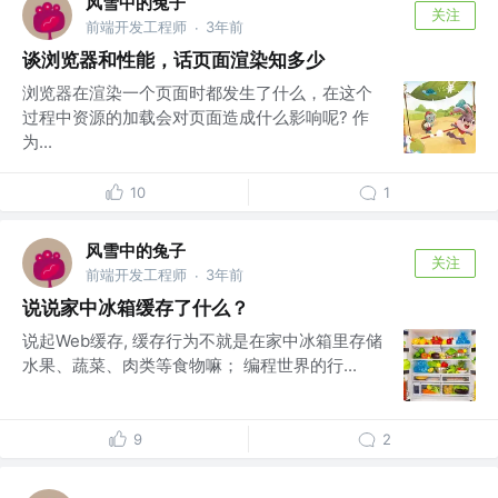
风雪中的兔子
关注
前端开发工程师
3年前
·
谈浏览器和性能，话页面渲染知多少
浏览器在渲染一个页面时都发生了什么，在这个
过程中资源的加载会对页面造成什么影响呢? 作
为...
10
1
风雪中的兔子
关注
前端开发工程师
3年前
·
说说家中冰箱缓存了什么？
说起Web缓存, 缓存行为不就是在家中冰箱里存储
水果、蔬菜、肉类等食物嘛； 编程世界的行...
9
2