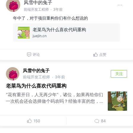
风雪中的兔子
前端开发工程师
·
3年前
年中了，对于项目重构你们有什么想说的
老菜鸟为什么喜欢代码重构
juejin.cn
评论
点赞
风雪中的兔子
关注
前端开发工程师
3年前
·
老菜鸟为什么喜欢代码重构
“花有重开日，人无再少年”，诸位，如果再给你们
一次机会还会选择做个码农吗？经验丰富的您，...
150
84