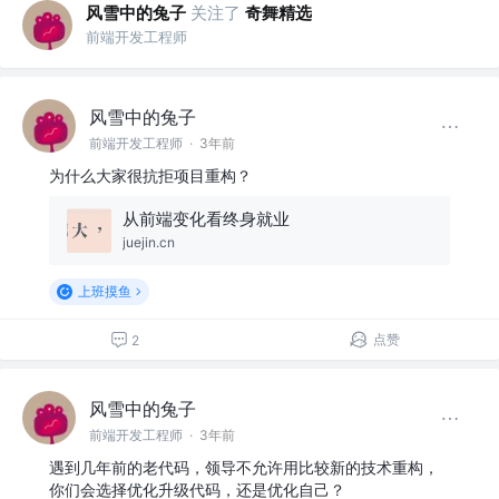
风雪中的兔子
关注了
奇舞精选
前端开发工程师
风雪中的兔子
前端开发工程师
·
3年前
为什么大家很抗拒项目重构？
从前端变化看终身就业
juejin.cn
上班摸鱼
点赞
2
风雪中的兔子
前端开发工程师
·
3年前
遇到几年前的老代码，领导不允许用比较新的技术重构，
你们会选择优化升级代码，还是优化自己？