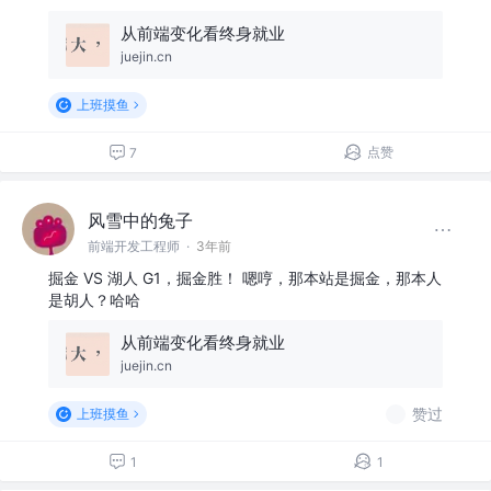
从前端变化看终身就业
juejin.cn
上班摸鱼
点赞
7
风雪中的兔子
前端开发工程师
·
3年前
掘金 VS 湖人 G1，掘金胜！ 嗯哼，那本站是掘金，那本人
是胡人？哈哈
从前端变化看终身就业
juejin.cn
赞过
上班摸鱼
1
1