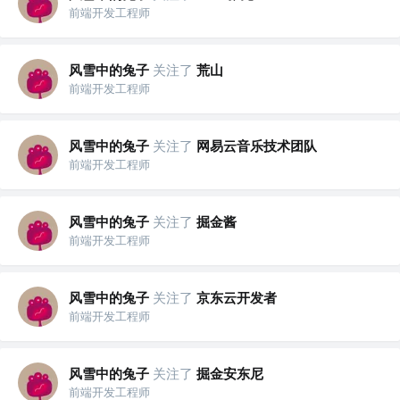
前端开发工程师
风雪中的兔子
关注了
荒山
前端开发工程师
风雪中的兔子
关注了
网易云音乐技术团队
前端开发工程师
风雪中的兔子
关注了
掘金酱
前端开发工程师
风雪中的兔子
关注了
京东云开发者
前端开发工程师
风雪中的兔子
关注了
掘金安东尼
前端开发工程师