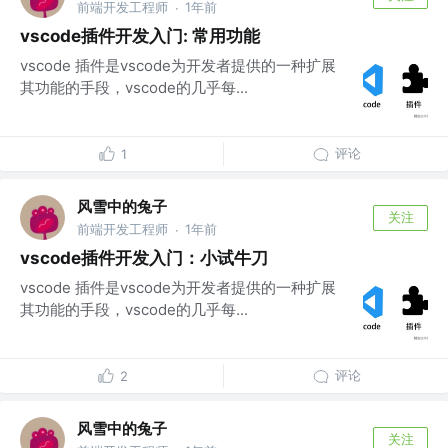
前端开发工程师
1年前
·
vscode插件开发入门: 常用功能
vscode 插件是vscode为开发者提供的一种扩展
其功能的手段，vscode的几乎每...
评论
1
风雪中的兔子
关注
前端开发工程师
1年前
·
vscode插件开发入门：小试牛刀
vscode 插件是vscode为开发者提供的一种扩展
其功能的手段，vscode的几乎每...
评论
2
风雪中的兔子
关注