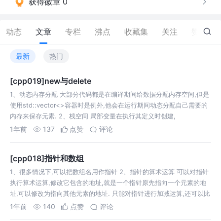
获得徽章 0
动态
文章
专栏
沸点
收藏集
关注
赞
177
最新
热门
[cpp019]new与delete
1、动态内存分配 大部分代码都是在编译期间给数据分配内存空间,但是
使用std::vector<>容器时是例外,他会在运行期间动态分配自己需要的
内存来保存元素. 2、栈空间 局部变量在执行其定义时创建,
1年前
137
点赞
评论
[cpp018]指针和数组
1、很多情况下,可以把数组名用作指针 2、指针的算术运算 可以对指针
执行算术运算,修改它包含的地址,就是一个指针原先指向一个元素的地
址,可以修改为指向其他元素的地址. 只能对指针进行加减运算,还可以比
1年前
140
点赞
评论