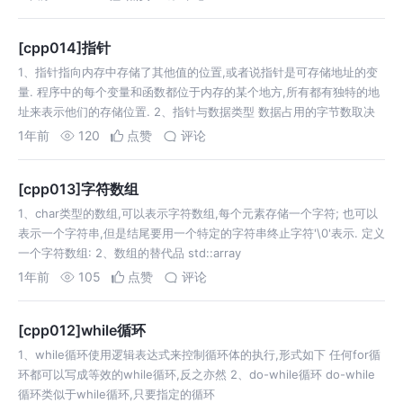
[cpp014]指针
1、指针指向内存中存储了其他值的位置,或者说指针是可存储地址的变
量. 程序中的每个变量和函数都位于内存的某个地方,所有都有独特的地
址来表示他们的存储位置. 2、指针与数据类型 数据占用的字节数取决
于数
1年前
120
点赞
评论
[cpp013]字符数组
1、char类型的数组,可以表示字符数组,每个元素存储一个字符; 也可以
表示一个字符串,但是结尾要用一个特定的字符串终止字符'\0'表示. 定义
一个字符数组: 2、数组的替代品 std::array
1年前
105
点赞
评论
[cpp012]while循环
1、while循环使用逻辑表达式来控制循环体的执行,形式如下 任何for循
环都可以写成等效的while循环,反之亦然 2、do-while循环 do-while
循环类似于while循环,只要指定的循环